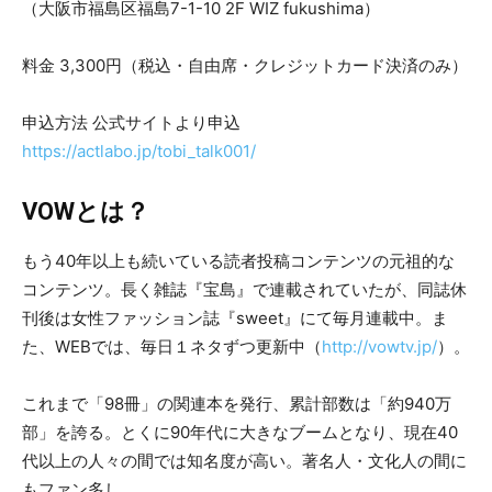
（大阪市福島区福島7-1-10 2F WIZ fukushima）
料金 3,300円（税込・自由席・クレジットカード決済のみ）
申込方法 公式サイトより申込
https://actlabo.jp/tobi_talk001/
VOWとは？
もう40年以上も続いている読者投稿コンテンツの元祖的な
コンテンツ。長く雑誌『宝島』で連載されていたが、同誌休
刊後は女性ファッション誌『sweet』にて毎月連載中。ま
た、WEBでは、毎日１ネタずつ更新中（
http://vowtv.jp/
）。
これまで「98冊」の関連本を発行、累計部数は「約940万
部」を誇る。とくに90年代に大きなブームとなり、現在40
代以上の人々の間では知名度が高い。著名人・文化人の間に
もファン多し。