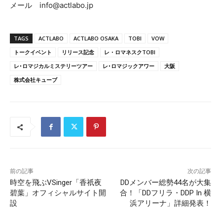
メール info@actlabo.jp
TAGS
ACTLABO
ACTLABO OSAKA
TOBI
VOW
トークイベント
リリース記念
レ・ロマネスクTOBI
レ･ロマジカルミステリーツアー
レ･ロマジックアワー
大阪
株式会社キューブ
前の記事
次の記事
時空を飛ぶVSinger「香祇夜
DDメンバー総勢44名が大集
碧葉」オフィシャルサイト開
合！「DDフリラ・DDP In 横
設
浜アリーナ」詳細発表！