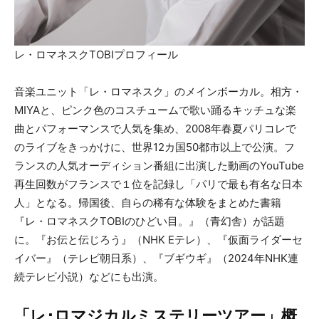
レ・ロマネスクTOBIプロフィール
音楽ユニット「レ・ロマネスク」のメインボーカル。相方・
MIYAと、ピンク色のコスチュームで歌い踊るキッチュな楽
曲とパフォーマンスで人気を集め、2008年春夏パリコレで
のライブをきっかけに、世界12カ国50都市以上で公演。フ
ランスの人気オーディション番組に出演した動画のYouTube
再生回数がフランスで１位を記録し「パリで最も有名な日本
人」となる。帰国後、自らの稀有な体験をまとめた書籍
『レ・ロマネスクTOBIのひどい目。』（青幻舎）が話題
に。『お伝と伝じろう』（NHK Eテレ）、『仮面ライダーセ
イバー』（テレビ朝日系）、『ブギウギ』（2024年NHK連
続テレビ小説）などにも出演。
「レ･ロマジカルミステリーツアー」概