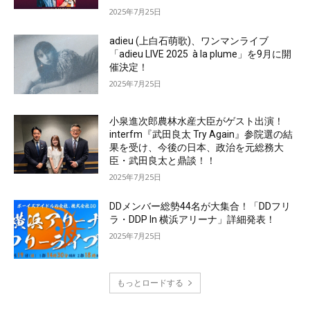
2025年7月25日
adieu (上白石萌歌)、ワンマンライブ
「adieu LIVE 2025 à la plume」を9月に開
催決定！
2025年7月25日
小泉進次郎農林水産大臣がゲスト出演！
interfm『武田良太 Try Again』参院選の結
果を受け、今後の日本、政治を元総務大
臣・武田良太と鼎談！！
2025年7月25日
DDメンバー総勢44名が大集合！「DDフリ
ラ・DDP In 横浜アリーナ」詳細発表！
2025年7月25日
もっとロードする