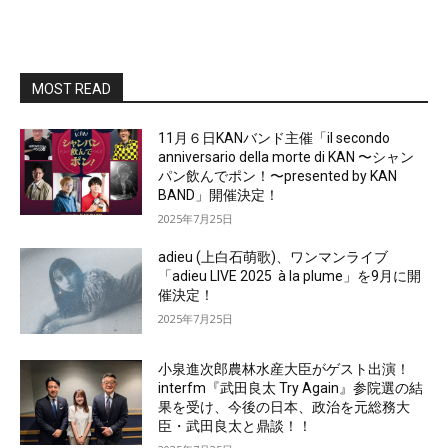
MOST READ
11月６日KANバンド主催「il secondo
anniversario della morte di KAN 〜シャン
パン飲んでポン！〜presented by KAN
BAND」開催決定！
2025年7月25日
adieu (上白石萌歌)、ワンマンライブ
「adieu LIVE 2025 à la plume」を9月に開
催決定！
2025年7月25日
小泉進次郎農林水産大臣がゲスト出演！
interfm『武田良太 Try Again』参院選の結
果を受け、今後の日本、政治を元総務大
臣・武田良太と鼎談！！