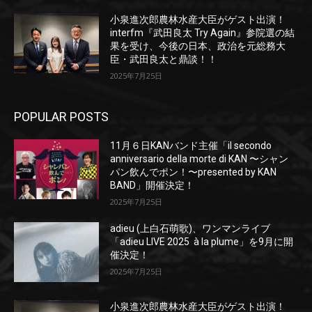
小泉進次郎農林水産大臣がゲスト出演！
interfm『武田良太 Try Again』参院選の結
果を受け、今後の日本、政治を元総務大
臣・武田良太と鼎談！！
2025年7月25日
POPULAR POSTS
11月６日KANバンド主催「il secondo
anniversario della morte di KAN 〜シャン
パン飲んでポン！〜presented by KAN
BAND」開催決定！
2025年7月25日
adieu (上白石萌歌)、ワンマンライブ
「adieu LIVE 2025 à la plume」を9月に開
催決定！
2025年7月25日
小泉進次郎農林水産大臣がゲスト出演！