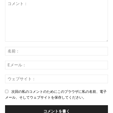
コ
メ
名
ン
前
ト：
E
メ
ー
ウ
ル
ェ
ブ
次回の私のコメントのためにこのブラウザに私の名前、電子
サ
メール、そしてウェブサイトを保存してください。
イ
ト