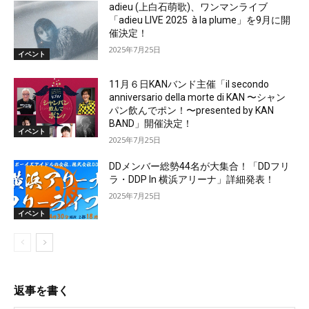
adieu (上白石萌歌)、ワンマンライブ
「adieu LIVE 2025 à la plume」を9月に開
催決定！
2025年7月25日
イベント
11月６日KANバンド主催「il secondo
anniversario della morte di KAN 〜シャン
パン飲んでポン！〜presented by KAN
BAND」開催決定！
イベント
2025年7月25日
DDメンバー総勢44名が大集合！「DDフリ
ラ・DDP In 横浜アリーナ」詳細発表！
2025年7月25日
イベント
返事を書く