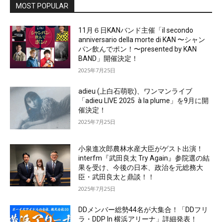
MOST POPULAR
11月６日KANバンド主催「il secondo
anniversario della morte di KAN 〜シャン
パン飲んでポン！〜presented by KAN
BAND」開催決定！
2025年7月25日
adieu (上白石萌歌)、ワンマンライブ
「adieu LIVE 2025 à la plume」を9月に開
催決定！
2025年7月25日
小泉進次郎農林水産大臣がゲスト出演！
interfm『武田良太 Try Again』参院選の結
果を受け、今後の日本、政治を元総務大
臣・武田良太と鼎談！！
2025年7月25日
DDメンバー総勢44名が大集合！「DDフリ
ラ・DDP In 横浜アリーナ」詳細発表！