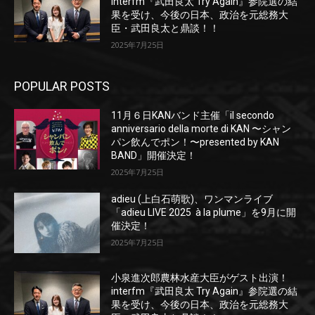
interfm『武田良太 Try Again』参院選の結
果を受け、今後の日本、政治を元総務大
臣・武田良太と鼎談！！
2025年7月25日
POPULAR POSTS
11月６日KANバンド主催「il secondo
anniversario della morte di KAN 〜シャン
パン飲んでポン！〜presented by KAN
BAND」開催決定！
2025年7月25日
adieu (上白石萌歌)、ワンマンライブ
「adieu LIVE 2025 à la plume」を9月に開
催決定！
2025年7月25日
小泉進次郎農林水産大臣がゲスト出演！
interfm『武田良太 Try Again』参院選の結
果を受け、今後の日本、政治を元総務大