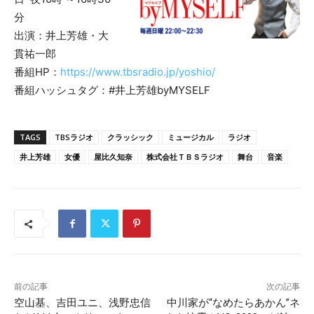
分
出演：井上芳雄・大
貫祐一郎
番組HP：
https://www.tbsradio.jp/yoshio/
番組ハッシュタグ：#井上芳雄byMYSELF
TAGS
TBSラジオ
クラッシック
ミュージカル
ラジオ
井上芳雄
女優
屋比久知奈
株式会社ＴＢＳラジオ
舞台
音楽
前の記事
次の記事
空山基、吉田ユニ、浅野忠信
中川家が“なめたらあかん”ネ