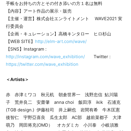
手帳をお持ちの方とその付き添いの方１名は無料
【内容】アート作品の展⽰・販売
【主催・運営】株式会社エンライトメント WAVE2021 実
⾏委員会
【企画・キュレーション】⾼橋キンタロー ヒロ杉⼭
【WEB SITE】
http://elm-art.com/wave/
【SNS】Instagram :
http://instagram.com/wave_exhibition/
Twitter :
https://twitter.com/wave_exhibition
＜Artists＞
赤 赤津ミワコ 秋元机 朝倉世界一 浅野忠信 鮎川陽
子 荒井良二 安齋肇 anna choi 飯田淳 ikik 石浦克
(TGB design.) 伊藤桂司 井上嗣也 岩間有希 牛木匡憲
後智仁 宇野亞喜良 瓜生太郎 AC部 越前菜都子 大津
萌乃 岡田将充(OMD） オカダミカ 小川泰 小岐須雅