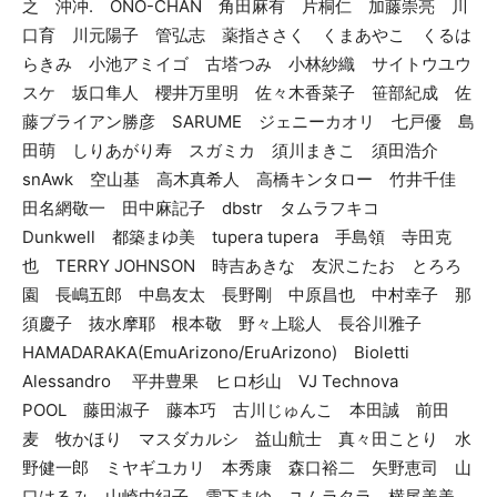
之 沖冲. ONO-CHAN 角田麻有 片桐仁 加藤崇亮 川
口育 川元陽子 管弘志 薬指ささく くまあやこ くるは
らきみ 小池アミイゴ 古塔つみ 小林紗織 サイトウユウ
スケ 坂口隼人 櫻井万里明 佐々木香菜子 笹部紀成 佐
藤ブライアン勝彦 SARUME ジェニーカオリ 七戸優 島
田萌 しりあがり寿 スガミカ 須川まきこ 須田浩介
snAwk 空山基 高木真希人 高橋キンタロー 竹井千佳
田名網敬一 田中麻記子 dbstr タムラフキコ
Dunkwell 都築まゆ美 tupera tupera 手島領 寺田克
也 TERRY JOHNSON 時吉あきな 友沢こたお とろろ
園 長嶋五郎 中島友太 長野剛 中原昌也 中村幸子 那
須慶子 抜水摩耶 根本敬 野々上聡人 長谷川雅子
HAMADARAKA(EmuArizono/EruArizono) Bioletti
Alessandro 平井豊果 ヒロ杉山 VJ Technova
POOL 藤田淑子 藤本巧 古川じゅんこ 本田誠 前田
麦 牧かほり マスダカルシ 益山航士 真々田ことり 水
野健一郎 ミヤギユカリ 本秀康 森口裕二 矢野恵司 山
口はるみ 山崎由紀子 雪下まゆ ユムラタラ 横尾美美