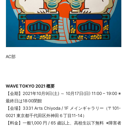
AC部
WAVE TOKYO 2021 概要
【会期】2021年10⽉9⽇(⼟) ～ 10⽉17⽇(⽇) 11:00 – 19:00 ※
最終⽇は18:00閉館
【会場】3331 Arts Chiyoda / 1F メインギャラリー（〒101-
0021 東京都千代⽥区外神⽥６丁⽬11-14）
【料⾦】⼀般1,000 円 / 65 歳以上、⾼校⽣以下無料 ※障害者