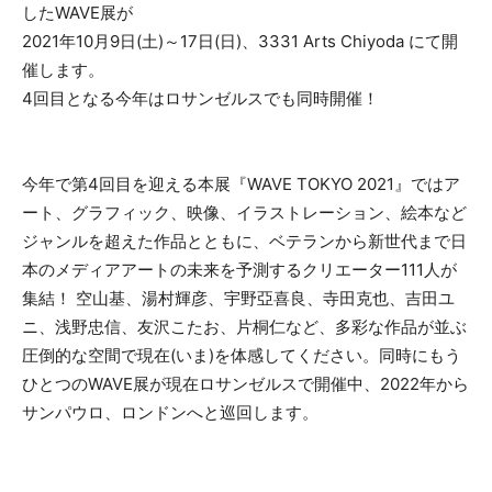
したWAVE展が
2021年10月9日(土)～17日(日)、3331 Arts Chiyoda にて開
催します。
4回目となる今年はロサンゼルスでも同時開催！
今年で第4回目を迎える本展『WAVE TOKYO 2021』ではア
ート、グラフィック、映像、イラストレーション、絵本など
ジャンルを超えた作品とともに、ベテランから新世代まで日
本のメディアアートの未来を予測するクリエーター111人が
集結！ 空山基、湯村輝彦、宇野亞喜良、寺田克也、吉田ユ
ニ、浅野忠信、友沢こたお、片桐仁など、多彩な作品が並ぶ
圧倒的な空間で現在(いま)を体感してください。同時にもう
ひとつのWAVE展が現在ロサンゼルスで開催中、2022年から
サンパウロ、ロンドンへと巡回します。