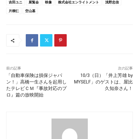
吉田ユニ
展覧会
映像
株式会社エンライトメント
浅野忠信
片桐仁
空山基
前の記事
次の記事
「自動車保険は損保ジャパ
10/3（日）「井上芳雄 by
ン！」高橋一生さんを起用し
MYSELF」のゲストは、屋比
たテレビＣＭ『事故対応のプ
久知奈さん！
ロ』篇の放映開始