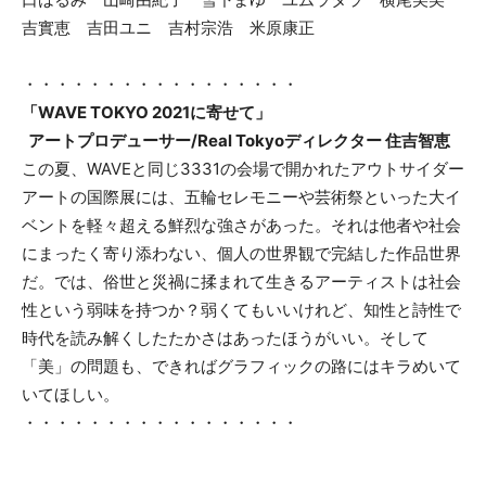
吉實恵 吉田ユニ 吉村宗浩 米原康正
・・・・・・・・・・・・・・・・・
「WAVE TOKYO 2021に寄せて」
アートプロデューサー/Real Tokyoディレクター 住吉智恵
この夏、WAVEと同じ3331の会場で開かれたアウトサイダー
アートの国際展には、五輪セレモニーや芸術祭といった大イ
ベントを軽々超える鮮烈な強さがあった。それは他者や社会
にまったく寄り添わない、個人の世界観で完結した作品世界
だ。では、俗世と災禍に揉まれて生きるアーティストは社会
性という弱味を持つか？弱くてもいいけれど、知性と詩性で
時代を読み解くしたたかさはあったほうがいい。そして
「美」の問題も、できればグラフィックの路にはキラめいて
いてほしい。
・・・・・・・・・・・・・・・・・