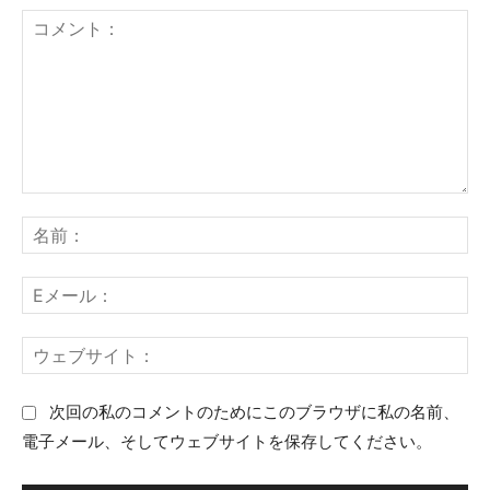
コ
名
メ
前
ン
：
E
ト
メ
：
ー
ウ
ル
ェ
：
ブ
次回の私のコメントのためにこのブラウザに私の名前、
サ
電子メール、そしてウェブサイトを保存してください。
イ