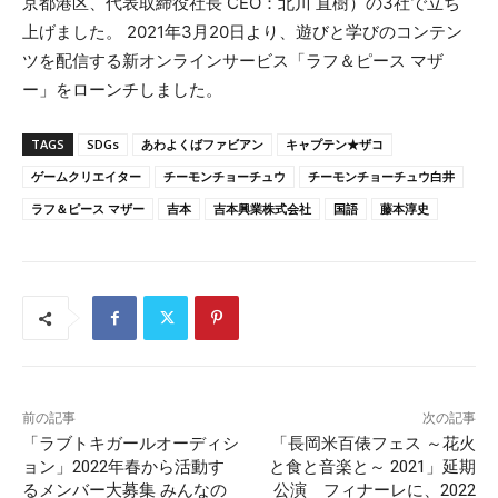
京都港区、代表取締役社長 CEO：北川 直樹）の3社で立ち
上げました。 2021年3月20日より、遊びと学びのコンテン
ツを配信する新オンラインサービス「ラフ＆ピース マザ
ー」をローンチしました。
TAGS
SDGs
あわよくばファビアン
キャプテン★ザコ
ゲームクリエイター
チーモンチョーチュウ
チーモンチョーチュウ白井
ラフ＆ピース マザー
吉本
吉本興業株式会社
国語
藤本淳史
前の記事
次の記事
「ラブトキガールオーディシ
「長岡米百俵フェス ～花火
ョン」2022年春から活動す
と食と音楽と～ 2021」延期
るメンバー大募集 みんなの
公演 フィナーレに、2022