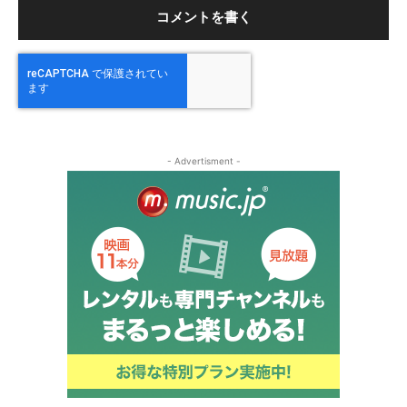
ト
：
- Advertisment -