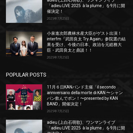
adieu (上白石萌歌)、ワンマンライブ
「adieu LIVE 2025 à la plume」を9月に開
催決定！
2025年7月25日
小泉進次郎農林水産大臣がゲスト出演！
interfm『武田良太 Try Again』参院選の結
果を受け、今後の日本、政治を元総務大
臣・武田良太と鼎談！！
2025年7月25日
POPULAR POSTS
11月６日KANバンド主催「il secondo
anniversario della morte di KAN 〜シャン
パン飲んでポン！〜presented by KAN
BAND」開催決定！
2025年7月25日
adieu (上白石萌歌)、ワンマンライブ
「adieu LIVE 2025 à la plume」を9月に開