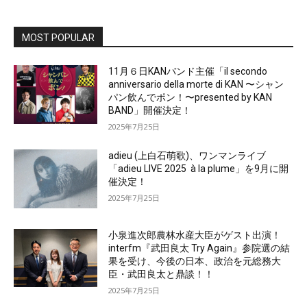
MOST POPULAR
11月６日KANバンド主催「il secondo
anniversario della morte di KAN 〜シャン
パン飲んでポン！〜presented by KAN
BAND」開催決定！
2025年7月25日
adieu (上白石萌歌)、ワンマンライブ
「adieu LIVE 2025 à la plume」を9月に開
催決定！
2025年7月25日
小泉進次郎農林水産大臣がゲスト出演！
interfm『武田良太 Try Again』参院選の結
果を受け、今後の日本、政治を元総務大
臣・武田良太と鼎談！！
2025年7月25日