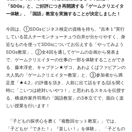
「SDGs」と、ご好評につき再開講する「ゲームクリエイタ
ー体験」、「国語」教室を実施することが決定しました！
今回は、①SDGsビジネス検定の資格を持ち、”吉本１”実行
している芸人チーモンチョーチュウ白井が分かりやすく、身
近なものを使ってSDGsについてお伝えする「やってみよう
SDGs教室」、➁全4回を通してゲームの企画から発表ま
で、ゲームクリエイターの仕事の一部を体験することができ
る、藤本淳史、キャプテン★ザコ、あわよくばファビアンの
大人気の「ゲームクリエイター教室」と、③参加者から満
足度「★4.2」の評価を頂き、人前に出て話をする/話を聞く
時に「こいつは絶対いいやつ！」と思われるスキルを伝授す
る、構成作家丹羽周の「国語教室」の3本立てで、面白く楽
しい授業を行います！
「子どもの探求心を磨く『複数回セット教室』」では、
「子どもが『できた！』『楽しい！』を体験」、「子どもの