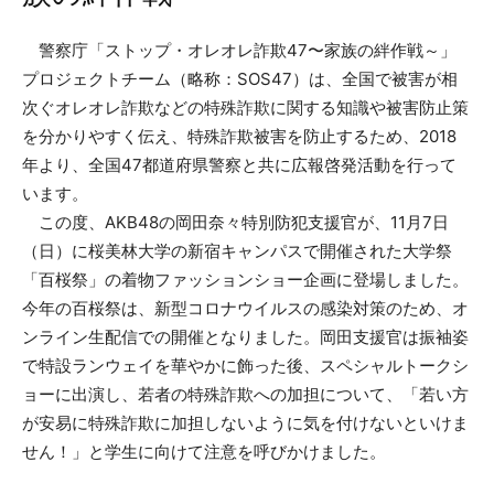
警察庁「ストップ・オレオレ詐欺47〜家族の絆作戦～」
プロジェクトチーム（略称：SOS47）は、全国で被害が相
次ぐオレオレ詐欺などの特殊詐欺に関する知識や被害防止策
を分かりやすく伝え、特殊詐欺被害を防止するため、2018
年より、全国47都道府県警察と共に広報啓発活動を行って
います。
この度、AKB48の岡田奈々特別防犯支援官が、11月7日
（日）に桜美林大学の新宿キャンパスで開催された大学祭
「百桜祭」の着物ファッションショー企画に登場しました。
今年の百桜祭は、新型コロナウイルスの感染対策のため、オ
ンライン生配信での開催となりました。岡田支援官は振袖姿
で特設ランウェイを華やかに飾った後、スペシャルトークシ
ョーに出演し、若者の特殊詐欺への加担について、「若い方
が安易に特殊詐欺に加担しないように気を付けないといけま
せん！」と学生に向けて注意を呼びかけました。