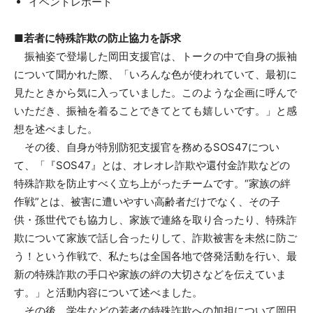
イベントレポート
■若者に特殊詐欺の防止協力を訴求
振袖姿で登場した岡田支援官は、トークの中で自身の振袖
について聞かれた際、「いろんな色が使われていて、最初に
見たときから気に入っていました。このような企画に呼んで
いただき、振袖を着ることできてとても嬉しいです。」と感
想を述べました。
その後、自身が特別防犯支援官を務めるSOS47につい
て、「『SOS47』とは、オレオレ詐欺や還付金詐欺などの
特殊詐欺を防止すべく立ち上がったチームです。“家族の絆
作戦”とは、被害に遭いやすい高齢者だけでなく、その子
供・孫世代でも協力し、家族で連絡を取り合ったり、特殊詐
欺について家族で話し合ったりして、詐欺被害を未然に防ご
う！という作戦で、私たちは全国各地で啓発活動を行い、最
新の特殊詐欺の手口や家族の絆の大切さなどを伝えていま
す。」と活動内容について述べました。
その後、学生などの若者の特殊詐欺への加担について岡田