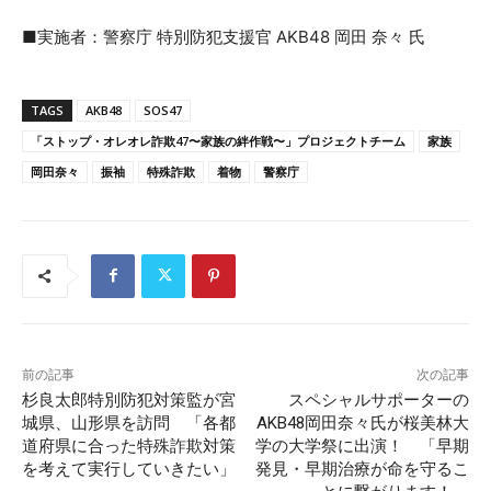
■実施者：警察庁 特別防犯支援官 AKB48 岡田 奈々 氏
TAGS
AKB48
SOS47
「ストップ・オレオレ詐欺47〜家族の絆作戦〜」プロジェクトチーム
家族
岡田奈々
振袖
特殊詐欺
着物
警察庁
前の記事
次の記事
杉良太郎特別防犯対策監が宮
スペシャルサポーターの
城県、山形県を訪問 「各都
AKB48岡田奈々氏が桜美林大
道府県に合った特殊詐欺対策
学の大学祭に出演！ 「早期
を考えて実行していきたい」
発見・早期治療が命を守るこ