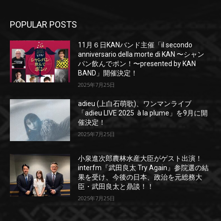
POPULAR POSTS
11月６日KANバンド主催「il secondo
anniversario della morte di KAN 〜シャン
パン飲んでポン！〜presented by KAN
BAND」開催決定！
2025年7月25日
adieu (上白石萌歌)、ワンマンライブ
「adieu LIVE 2025 à la plume」を9月に開
催決定！
2025年7月25日
小泉進次郎農林水産大臣がゲスト出演！
interfm『武田良太 Try Again』参院選の結
果を受け、今後の日本、政治を元総務大
臣・武田良太と鼎談！！
2025年7月25日