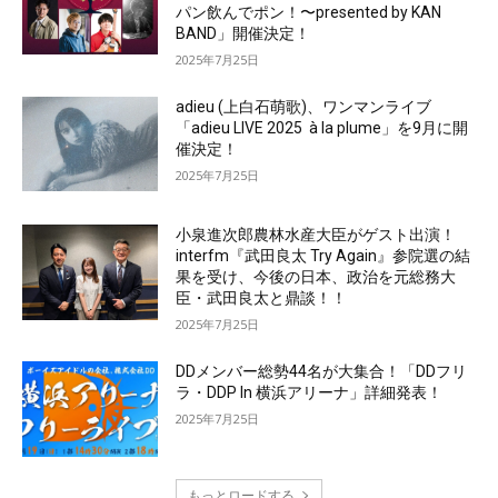
パン飲んでポン！〜presented by KAN
BAND」開催決定！
2025年7月25日
adieu (上白石萌歌)、ワンマンライブ
「adieu LIVE 2025 à la plume」を9月に開
催決定！
2025年7月25日
小泉進次郎農林水産大臣がゲスト出演！
interfm『武田良太 Try Again』参院選の結
果を受け、今後の日本、政治を元総務大
臣・武田良太と鼎談！！
2025年7月25日
DDメンバー総勢44名が大集合！「DDフリ
ラ・DDP In 横浜アリーナ」詳細発表！
2025年7月25日
もっとロードする