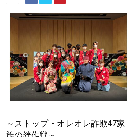
～ストップ・オレオレ詐欺47家
族の絆作戦～