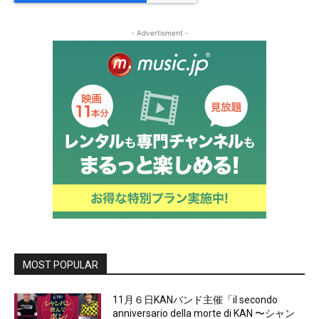
- Advertisment -
MOST POPULAR
11月６日KANバンド主催「il secondo
anniversario della morte di KAN 〜シャン