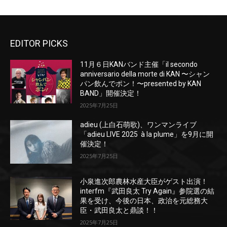
EDITOR PICKS
11月６日KANバンド主催「il secondo
anniversario della morte di KAN 〜シャン
パン飲んでポン！〜presented by KAN
BAND」開催決定！
2025年7月25日
adieu (上白石萌歌)、ワンマンライブ
「adieu LIVE 2025 à la plume」を9月に開
催決定！
2025年7月25日
小泉進次郎農林水産大臣がゲスト出演！
interfm『武田良太 Try Again』参院選の結
果を受け、今後の日本、政治を元総務大
臣・武田良太と鼎談！！
2025年7月25日