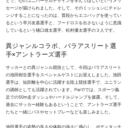
とで、心のユニバーサルデザインを学んでほしいというメッ
セージが届けられました。そして、そのミッションにチャレ
ンジすることになったのは、普段からエコバッグを使ってい
るという早川友基選手と、フードロスを出さないように意識
しているという樋口雄太選手、松村優太選手の３人です。
異ジャンルコラボ、パラアスリート選
手×アントラーズ選手
サッカーとの異ジャンル競技として、今回はパラアスリート
の池田樹生選手をスペシャルゲストにお迎えしました。池田
選手は、短距離を中心に活躍する陸上競技選手で、ユニラン
の講師としても活躍されています。Part1では、スポーツ義
足での50m走ダッシュやハードルジャンプを披露。そして、
過去にサッカー経験もあるということで、アントラーズ選手
たちと一緒にパスやセットプレーなども楽しみました。
池田選手の姿勢の良さや体幹の強さに感心し、ボディタッチ