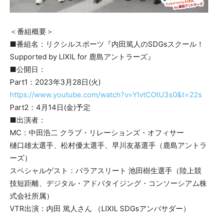
＜番組概要＞
■番組名：リクシルスポーツ『内田篤人のSDGsスクール！
Supported by LIXIL for 鹿島アントラーズ』
■公開日：
Part1：2023年3月28日(火)
https://www.youtube.com/watch?v=YIvtCOtU3s0&t=22s
Part2：4月14日(金)予定
■出演者：
MC：中田浩二 クラブ・リレーションズ・オフィサー
樋口雄太選手、松村優太選手、早川友基選手（鹿島アントラ
ーズ）
スペシャルゲスト：パラアスリート 池田樹生選手（陸上競
技短距離、デジタル・アドバタイジング・コンソーシアム株
式会社所属）
VTR出演：内田 篤人さん （LIXIL SDGsアンバサダー）