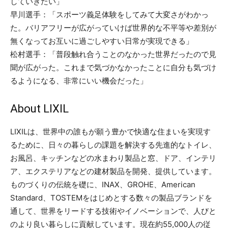
していきたい」
早川選手：「スポーツ義足体験をしてみて大変さがわかっ
た。バリアフリーが広がっていけば世界的な不平等や差別が
無くなってお互いに過ごしやすい日常が実現できる」
松村選手：「普段触れ合うことのなかった世界だったので見
聞が広がった。これまで気づかなかったことに自分も気づけ
るようになる、非常にいい機会だった」
About LIXIL
LIXILは、世界中の誰もが願う豊かで快適な住まいを実現す
るために、日々の暮らしの課題を解決する先進的なトイレ、
お風呂、キッチンなどの水まわり製品と窓、ドア、インテリ
ア、エクステリアなどの建材製品を開発、提供しています。
ものづくりの伝統を礎に、INAX、GROHE、American
Standard、TOSTEMをはじめとする数々の製品ブランドを
通して、世界をリードする技術やイノベーションで、人びと
のより良い暮らしに貢献しています。現在約55,000人の従