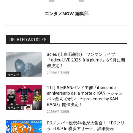
エンタメNOW 編集部
RELATED ARTICLES
adieu (上白石萌歌)、ワンマンライブ
「adieu LIVE 2025 à la plume」を9月に開
催決定！
2025年7月25日
イベント
11月６日KANバンド主催「il secondo
anniversario della morte di KAN 〜シャン
パン飲んでポン！〜presented by KAN
BAND」開催決定！
イベント
2025年7月25日
DDメンバー総勢44名が大集合！「DDフリ
ラ・DDP In 横浜アリーナ」詳細発表！