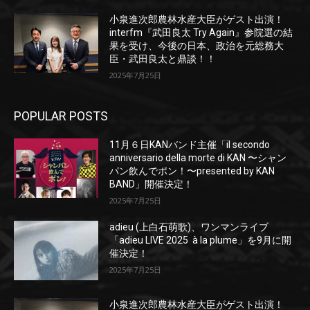
小泉進次郎農林水産大臣がゲスト出演！
interfm『武田良太 Try Again』参院選の結
果を受け、今後の日本、政治を元総務大
臣・武田良太と鼎談！！
2025年7月25日
POPULAR POSTS
11月６日KANバンド主催「il secondo
anniversario della morte di KAN 〜シャン
パン飲んでポン！〜presented by KAN
BAND」開催決定！
2025年7月25日
adieu (上白石萌歌)、ワンマンライブ
「adieu LIVE 2025 à la plume」を9月に開
催決定！
2025年7月25日
小泉進次郎農林水産大臣がゲスト出演！