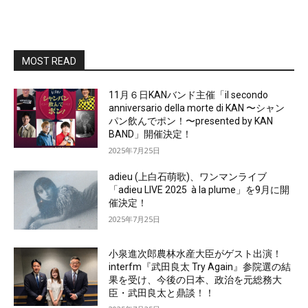
MOST READ
11月６日KANバンド主催「il secondo
anniversario della morte di KAN 〜シャン
パン飲んでポン！〜presented by KAN
BAND」開催決定！
2025年7月25日
adieu (上白石萌歌)、ワンマンライブ
「adieu LIVE 2025 à la plume」を9月に開
催決定！
2025年7月25日
小泉進次郎農林水産大臣がゲスト出演！
interfm『武田良太 Try Again』参院選の結
果を受け、今後の日本、政治を元総務大
臣・武田良太と鼎談！！