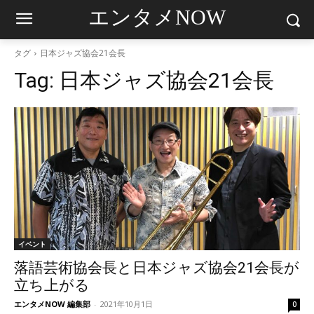
エンタメNOW
タグ
日本ジャズ協会21会長
Tag:
日本ジャズ協会21会長
イベント
落語芸術協会長と日本ジャズ協会21会長が
立ち上がる
エンタメNOW 編集部
-
2021年10月1日
0