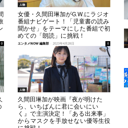
人物
間
女優・久間田琳加がG.W.にラジオ
旅
番組ナビゲート！「児童書の読み
ン
聞かせ」をテーマにした番組で初
めての「朗読」に挑戦！
エンタメNOW 編集部
-
2023年4月28日
0
0
人物
久
久間田琳加が映画『夜が明けた
の
ら、いちばんに君に会いにい
く』で主演決定！「ある出来事」
からマスクを手放せない優等生役