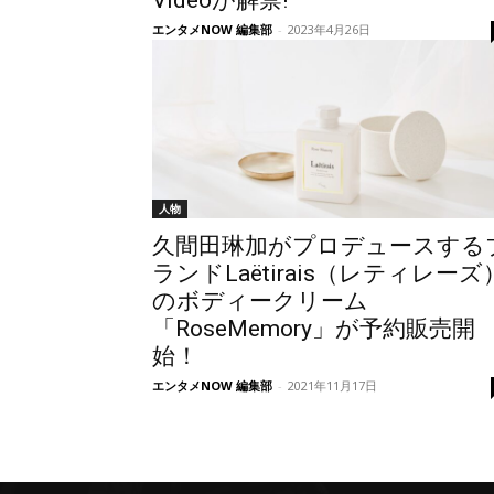
Videoが解禁!
エンタメNOW 編集部
-
2023年4月26日
人物
久間田琳加がプロデュースする
ランドLaëtirais（レティレーズ
のボディークリーム
「RoseMemory」が予約販売開
始！
エンタメNOW 編集部
-
2021年11月17日