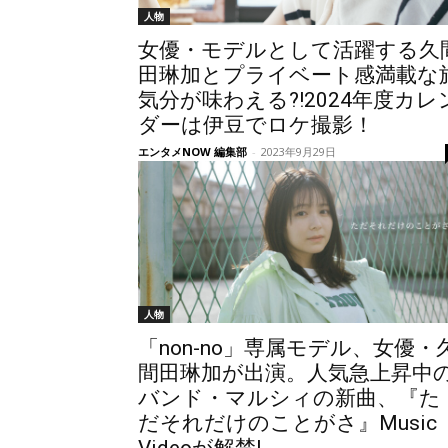
人物
女優・モデルとして活躍する久
田琳加とプライベート感満載な
気分が味わえる?!2024年度カレ
ダーは伊豆でロケ撮影！
エンタメNOW 編集部
-
2023年9月29日
人物
「non-no」専属モデル、女優・
間田琳加が出演。人気急上昇中
バンド・マルシィの新曲、『た
だそれだけのことがさ』Music