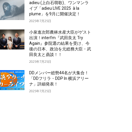
adieu (上白石萌歌)、ワンマンラ
イブ「adieu LIVE 2025 à la
plume」を9月に開催決定！
2025年7月25日
小泉進次郎農林水産大臣がゲスト
出演！interfm『武田良太 Try
Again』参院選の結果を受け、今
後の日本、政治を元総務大臣・武
田良太と鼎談！！
2025年7月25日
DDメンバー総勢44名が大集合！
「DDフリラ・DDP In 横浜アリー
ナ」詳細発表！
2025年7月25日