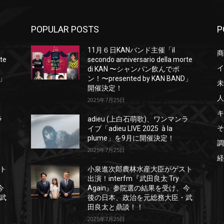
POPULAR POSTS
P
11月６日KANバンド主催「il
商
rte
secondo anniversario della morte
イ
di KAN 〜シャンパン飲んでポ
D」
ン！〜presented by KAN BAND」
未
開催決定！
人
2025年7月25日
キ
ラ
adieu (上白石萌歌)、ワンマンラ
そ
イブ「adieu LIVE 2025 à la
plume」を9月に開催決定！
調
2025年7月25日
経
ト
小泉進次郎農林水産大臣がゲスト
出演！interfm『武田良太 Try
今
Again』参院選の結果を受け、今
武
後の日本、政治を元総務大臣・武
田良太と鼎談！！
2025年7月25日