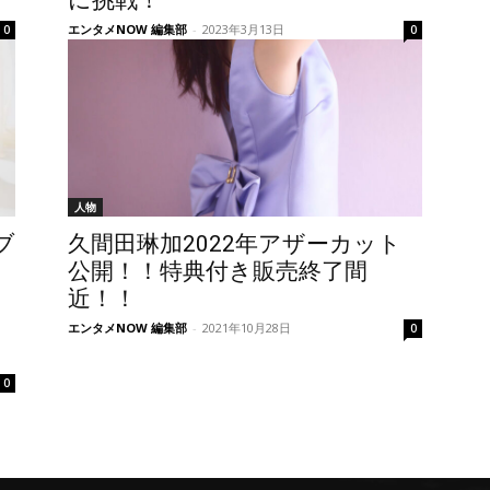
に挑戦！
エンタメNOW 編集部
-
2023年3月13日
0
0
人物
ブ
久間田琳加2022年アザーカット
）
公開！！特典付き販売終了間
近！！
エンタメNOW 編集部
-
2021年10月28日
0
0