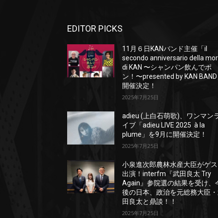
EDITOR PICKS
11月６日KANバンド主催「il
secondo anniversario della mo
di KAN 〜シャンパン飲んでポ
ン！〜presented by KAN BAN
開催決定！
2025年7月25日
adieu (上白石萌歌)、ワンマン
イブ「adieu LIVE 2025 à la
plume」を9月に開催決定！
2025年7月25日
小泉進次郎農林水産大臣がゲス
出演！interfm『武田良太 Try
Again』参院選の結果を受け、
後の日本、政治を元総務大臣・
田良太と鼎談！！
2025年7月25日