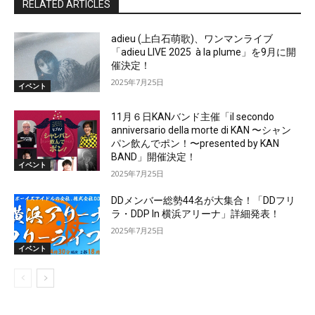
RELATED ARTICLES
adieu (上白石萌歌)、ワンマンライブ
「adieu LIVE 2025 à la plume」を9月に開
催決定！
2025年7月25日
イベント
11月６日KANバンド主催「il secondo
anniversario della morte di KAN 〜シャン
パン飲んでポン！〜presented by KAN
BAND」開催決定！
イベント
2025年7月25日
DDメンバー総勢44名が大集合！「DDフリ
ラ・DDP In 横浜アリーナ」詳細発表！
2025年7月25日
イベント