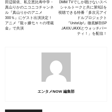
田辺留依、私立恵比寿中学・
DMM TVでしか聴けないスペ
真山りかのニコニコチャンネ
シャルトークと共に第9話を
ル『真山りかのアニメ
視聴できる特番「多次元アイ
300％』にゲスト出演決定！
ドルプロジェクト
アニメ『龍ヶ嬢七々々の埋蔵
『UniteUp!』徹底解剖SP
金』で共演
JAXX/JAXXとウォッチパー
ティ！」を配信！
エンタメNOW 編集部