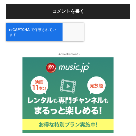
ト
- Advertisment -