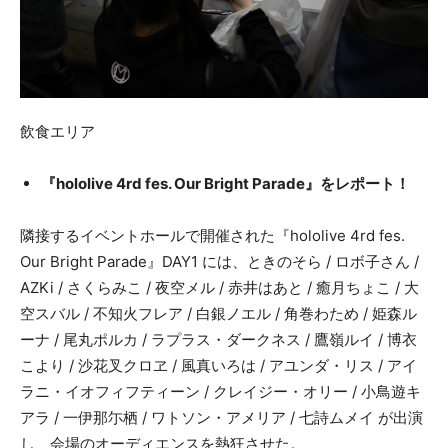
飲食エリア
『hololive 4rd fes. Our Bright Parade』をレポート！
隣接するイベントホールで開催された『hololive 4rd fes.
Our Bright Parade』DAY1 には、ときのそら / ロボ子さん /
AZKi / さくらみこ / 夜空メル / 赤井はあと / 癒月ちょこ / 大
空スバル / 不知火フレア / 白銀ノエル / 角巻わため / 姫森ル
ーナ / 尾丸ポルカ / ラプラス・ダークネス / 鷹嶺ルイ / 博衣
こより / 沙花叉クロヱ / 風真いろは / アユンダ・リス / アイ
ラニ・イオフィフティーン / クレイジー・オリー / 小鳥遊キ
アラ / 一伊那尓栖 / ワトソン・アメリア / 七詩ムメイ が出演
し、会場のオーディエンスを熱狂させた。