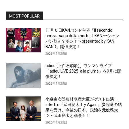
MOST POPULAR
11月６日KANバンド主催「il secondo
anniversario della morte di KAN 〜シャン
パン飲んでポン！〜presented by KAN
BAND」開催決定！
2025年7月25日
adieu (上白石萌歌)、ワンマンライブ
「adieu LIVE 2025 à la plume」を9月に開
催決定！
2025年7月25日
小泉進次郎農林水産大臣がゲスト出演！
interfm『武田良太 Try Again』参院選の結
果を受け、今後の日本、政治を元総務大
臣・武田良太と鼎談！！
2025年7月25日