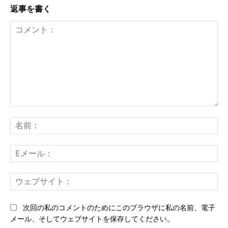
返事を書く
コ
メ
名
ン
前
ト：
E
メ
ー
ウ
ル
ェ
ブ
次回の私のコメントのためにこのブラウザに私の名前、電子
サ
メール、そしてウェブサイトを保存してください。
イ