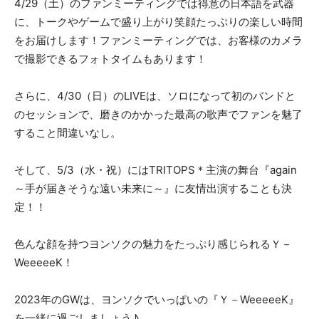
4/29（土）のファンミーティングでは得意の日本語を武器
に、トークやゲームで盛り上がり笑顔たっぷりの楽しい時間
をお届けします！ファンミーティングでは、お客様のカメラ
で撮影できるフォトタイムもあります！
さらに、4/30（日）のLIVEは、ソロになって初のバンドと
のセッションで、磨きのかかった最高の歌声でファンを魅了
すること間違いなし。
そして、5/3（水・祝）にはTRITOPS＊主演の舞台『again
～手が届きそうな遠い未来に～』に友情出演することも決
定！！
色んな顔を持つヨンソクの魅力をたっぷり感じられるＹ－
WeeeeeK！
2023年のGWは、ヨンソクでいっぱいの『Ｙ－WeeeeeK』
を一緒に過ごしましょう♪