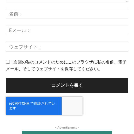
コ
メ
名
ン
前
ト：
E
メ
ー
ウ
ル
ェ
ブ
次回の私のコメントのためにこのブラウザに私の名前、電子
サ
メール、そしてウェブサイトを保存してください。
イ
ト
- Advertisment -