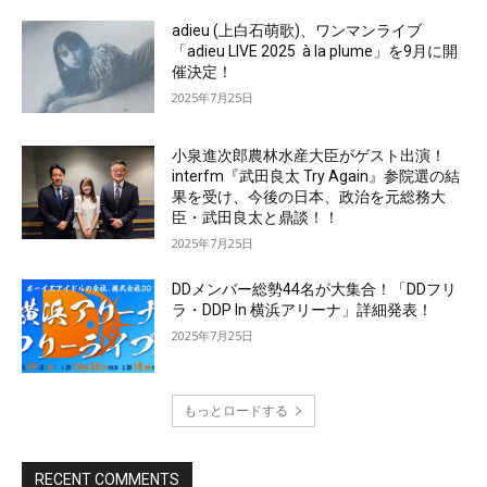
adieu (上白石萌歌)、ワンマンライブ
「adieu LIVE 2025 à la plume」を9月に開
催決定！
2025年7月25日
小泉進次郎農林水産大臣がゲスト出演！
interfm『武田良太 Try Again』参院選の結
果を受け、今後の日本、政治を元総務大
臣・武田良太と鼎談！！
2025年7月25日
DDメンバー総勢44名が大集合！「DDフリ
ラ・DDP In 横浜アリーナ」詳細発表！
2025年7月25日
もっとロードする
RECENT COMMENTS