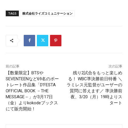
TAGS
株式会社ライズコミュニケーション
前の記事
次の記事
【数量限定】BTSや
残り2試合をもっと楽しめ
SEVENTEENなど69名のポー
る！ WBC準決勝前日特番 ＼
トレート作品集「D’FESTA
ラミレス元監督がユーザーの
OFFICIAL BOOK －THE
質問に答えます／ 準決勝前
MESSAGE－」が3月17日
夜、3/20（月）19時よりス
（金）よりkokodeブックス
タート
にて販売開始！