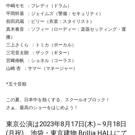
中嶋モモ ：フレディ（ドラム）
平岡幹基 ：ジェイムズ（警備：セキュリティ）
前田武蔵 ：ビリー（衣裳：スタイリスト）
真木奏音 ：ソフィー（ローディー：楽器セッティング・運
搬）
三上さくら ：トミカ（ボーカル）
三宅音太朗 ：ザック（ギター）
宮﨑南帆 ：ショネル（コーラス）
山崎 杏 ：サマー（マネージャー）
*五十音順
この夏、日本中を熱くする、スクールオブロック！
さぁ、最高のショーをはじめよう！
東京公演は2023年8月17日(木)～9月18日
(月祝)、池袋・東京建物 Brillia HALLにて