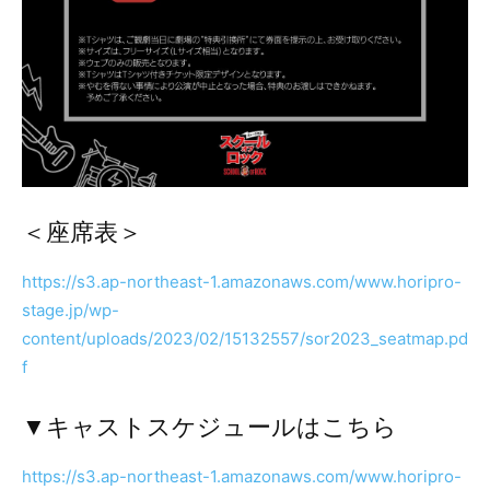
＜座席表＞
https://s3.ap-northeast-1.amazonaws.com/www.horipro-
stage.jp/wp-
content/uploads/2023/02/15132557/sor2023_seatmap.pd
f
▼キャストスケジュールはこちら
https://s3.ap-northeast-1.amazonaws.com/www.horipro-