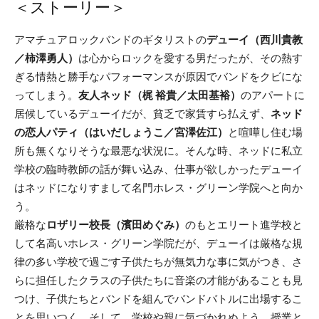
＜ストーリー＞
アマチュアロックバンドのギタリストの
デューイ（西川貴教
／柿澤勇人）
は心からロックを愛する男だったが、その熱す
ぎる情熱と勝手なパフォーマンスが原因でバンドをクビにな
ってしまう。
友人ネッド（梶 裕貴／太田基裕）
のアパートに
居候しているデューイだが、貧乏で家賃すら払えず、
ネッド
の恋人パティ（はいだしょうこ／宮澤佐江）
と喧嘩し住む場
所も無くなりそうな最悪な状況に。そんな時、ネッドに私立
学校の臨時教師の話が舞い込み、仕事が欲しかったデューイ
はネッドになりすまして名門ホレス・グリーン学院へと向か
う。
厳格な
ロザリー校長（濱田めぐみ）
のもとエリート進学校と
して名高いホレス・グリーン学院だが、デューイは厳格な規
律の多い学校で過ごす子供たちが無気力な事に気がつき、さ
らに担任したクラスの子供たちに音楽の才能があることも見
つけ、子供たちとバンドを組んでバンドバトルに出場するこ
とを思いつく。そして、学校や親に気づかれぬよう、授業と