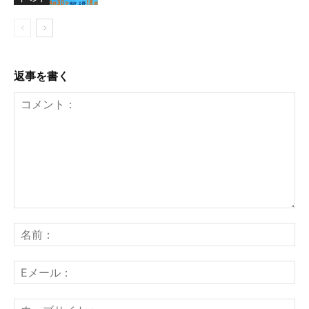
返事を書く
コ
メ
名
ン
前
ト：
E
メ
ー
ウ