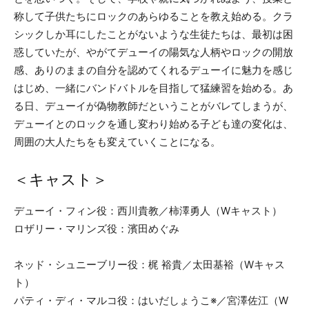
称して子供たちにロックのあらゆることを教え始める。クラ
シックしか耳にしたことがないような生徒たちは、最初は困
惑していたが、やがてデューイの陽気な人柄やロックの開放
感、ありのままの自分を認めてくれるデューイに魅力を感じ
はじめ、一緒にバンドバトルを目指して猛練習を始める。あ
る日、デューイが偽物教師だということがバレてしまうが、
デューイとのロックを通し変わり始める子ども達の変化は、
周囲の大人たちをも変えていくことになる。
＜キャスト＞
デューイ・フィン役：西川貴教／柿澤勇人（Wキャスト）
ロザリー・マリンズ役：濱田めぐみ
ネッド・シュニーブリー役：梶 裕貴／太田基裕（Wキャス
ト）
パティ・ディ・マルコ役：はいだしょうこ※／宮澤佐江（W