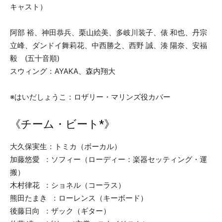
キャスト）
阿部 裕、神田恭兵、栗山絵美、多岐川装子、俵 和也、丹宗
立峰、ダンドイ舞莉花、中西勝之、西野 誠、湊 陽奈、安福
毅 (五十音順)
スウィング：AYAKA、森内翔大
※はいだしょうこ：ロザリー・マリンズ役カバー
《チーム・ビート*》
大久保実生：トミカ（ボーカル）
加藤悠愛 ：ソフィー（ローディー：楽器セッティング・運
搬）
木村律花 ：ショネル（コーラス）
熊田たまき ：ローレンス（キーボード）
後藤日向 ：ザック（ギター）