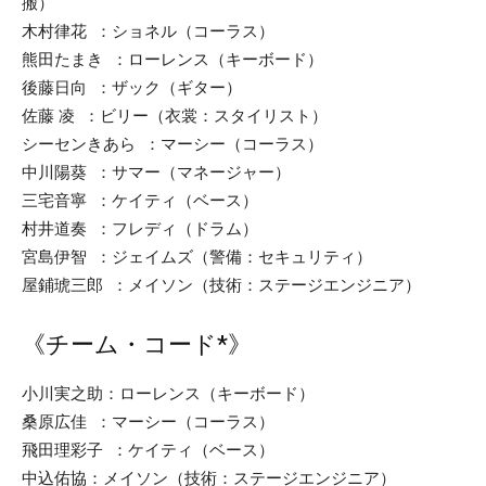
搬）
木村律花 ：ショネル（コーラス）
熊田たまき ：ローレンス（キーボード）
後藤日向 ：ザック（ギター）
佐藤 凌 ：ビリー（衣裳：スタイリスト）
シーセンきあら ：マーシー（コーラス）
中川陽葵 ：サマー（マネージャー）
三宅音寧 ：ケイティ（ベース）
村井道奏 ：フレディ（ドラム）
宮島伊智 ：ジェイムズ（警備：セキュリティ）
屋鋪琥三郎 ：メイソン（技術：ステージエンジニア）
《チーム・コード*》
小川実之助：ローレンス（キーボード）
桑原広佳 ：マーシー（コーラス）
飛田理彩子 ：ケイティ（ベース）
中込佑協：メイソン（技術：ステージエンジニア）