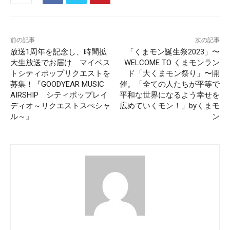
前の記事
次の記事
放送1周年を記念し、時間拡
「くまモン誕生祭2023」〜
大生放送でお届け マイベス
WELCOME TO くまモンラン
トシティポップリクエストを
ド「大くまモン祭り」〜開
募集！『GOODYEAR MUSIC
催。「全ての人たちが平等で
AIRSHIP シティポップレイ
平和な世界になるよう幸せを
ディオ～リクエストスぺシャ
広めていくモン！」byくまモ
ル～』
ン