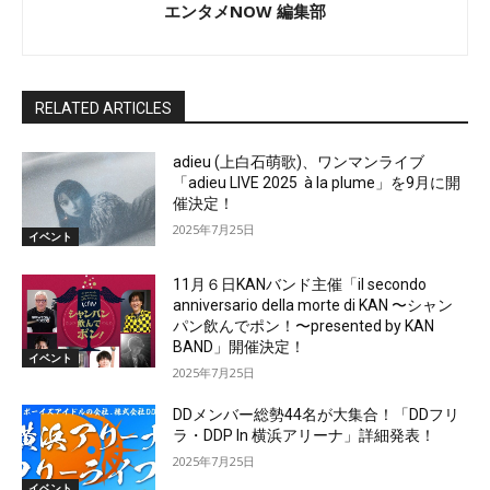
エンタメNOW 編集部
RELATED ARTICLES
adieu (上白石萌歌)、ワンマンライブ
「adieu LIVE 2025 à la plume」を9月に開
催決定！
2025年7月25日
イベント
11月６日KANバンド主催「il secondo
anniversario della morte di KAN 〜シャン
パン飲んでポン！〜presented by KAN
BAND」開催決定！
イベント
2025年7月25日
DDメンバー総勢44名が大集合！「DDフリ
ラ・DDP In 横浜アリーナ」詳細発表！
2025年7月25日
イベント