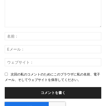
コ
メ
名
ン
前
ト：
E
メ
ー
ウ
ル
ェ
ブ
次回の私のコメントのためにこのブラウザに私の名前、電子
サ
メール、そしてウェブサイトを保存してください。
イ
ト