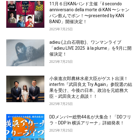
11月６日KANバンド主催「il secondo
anniversario della morte di KAN 〜シャン
パン飲んでポン！〜presented by KAN
BAND」開催決定！
2025年7月25日
adieu (上白石萌歌)、ワンマンライブ
「adieu LIVE 2025 à la plume」を9月に開
催決定！
2025年7月25日
小泉進次郎農林水産大臣がゲスト出演！
interfm『武田良太 Try Again』参院選の結
果を受け、今後の日本、政治を元総務大
臣・武田良太と鼎談！！
2025年7月25日
DDメンバー総勢44名が大集合！「DDフリ
ラ・DDP In 横浜アリーナ」詳細発表！
2025年7月25日