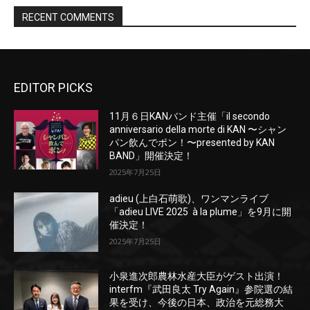
EDITOR PICKS
11月６日KANバンド主催「il secondo
anniversario della morte di KAN 〜シャン
パン飲んでポン！〜presented by KAN
BAND」開催決定！
2025年7月25日
adieu (上白石萌歌)、ワンマンライブ
「adieu LIVE 2025 à la plume」を9月に開
催決定！
2025年7月25日
小泉進次郎農林水産大臣がゲスト出演！
interfm『武田良太 Try Again』参院選の結
果を受け、今後の日本、政治を元総務大