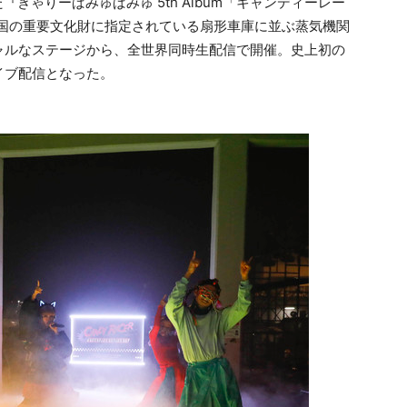
『きゃりーぱみゅぱみゅ 5th Album「キャンディーレー
VE』は、国の重要文化財に指定されている扇形車庫に並ぶ蒸気機関
ャルなステージから、全世界同時生配信で開催。史上初の
イブ配信となった。