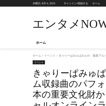
木曜日, 8月 6, 2026
サインイン/登録する
ホーム
エンタメNO
ホーム
ホーム
イベント
きゃりーぱみゅぱみゅが、最新アル
イベント
きゃりーぱみゅ
ム収録曲のパフォ
本の重要文化財か
ャルオンライン