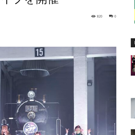
820
0