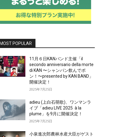
MOST POPULAR
11月６日KANバンド主催「il
secondo anniversario della morte
di KAN 〜シャンパン飲んでポ
ン！〜presented by KAN BAND」
開催決定！
2025年7月25日
adieu (上白石萌歌)、ワンマンラ
イブ「adieu LIVE 2025 à la
plume」を9月に開催決定！
2025年7月25日
小泉進次郎農林水産大臣がゲスト