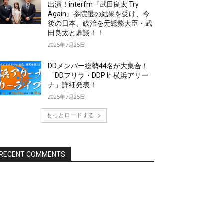
出演！interfm『武田良太 Try
Again』参院選の結果を受け、今
後の日本、政治を元総務大臣・武
田良太と鼎談！！
2025年7月25日
DDメンバー総勢44名が大集合！
「DDフリラ・DDP In 横浜アリー
ナ」詳細発表！
2025年7月25日
もっとロードする
RECENT COMMENTS