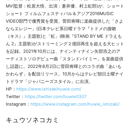
MV(監督：松居大悟、出演：蒼井優、村上虹郎)が、ショート
ショート フィルムフェスティバル＆アジア2016MUSIC
VIDEO部門で優秀賞を受賞。菅田将暉に楽曲提供した「さよ
ならエレジー」(日本テレビ系日曜ドラマ『トドメの接吻
（キス）』主題歌)と「虹」(映画『STAND BY ME ドラえも
ん 2』主題歌)がストリーミング２億回再生を超える大ヒット
を記録。2021年10月には、ナインティナイン矢部浩之のア
ーティストソロデビュー曲「スタンドバイミー」を楽曲提供
し話題に。2022年8月2日に菅田将暉とのコラボ曲「あいも
かわらず」を配信リリース。10月からはテレビ朝日土曜ナイ
トドラマ「ジャパニーズスタイル」に出演。
HP：
https://www.ishizakihuwie.com/
Twitter：
https://twitter.com/huwie0307
Instagram：
https://www.instagram.com/huwie_ishizaki/
キュウソネコカミ