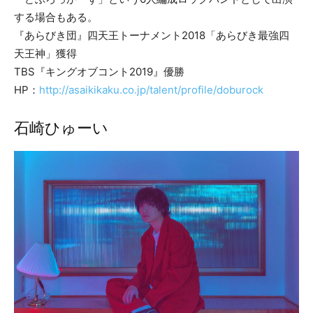
する場合もある。
『あらびき団』四天王トーナメント2018「あらびき最強四
天王神」獲得
TBS『キングオブコント2019』優勝
HP：
http://asaikikaku.co.jp/talent/profile/doburock
石崎ひゅーい