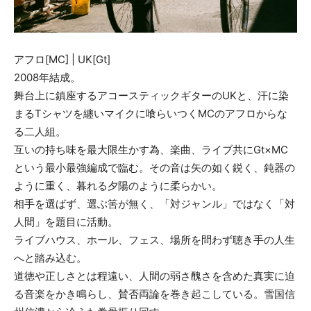
アフロ[MC] | UK[Gt]
2008年結成。
舞台上に鎮座するアコースティックギターのUKと、汗に染
まるTシャツを纏いマイクに喰らいつくMCのアフロからな
る二人組。
互いの持ち味を最大限生かす為、楽曲、ライブ共にGt×MC
という最小最強編成で臨む。その音は矢の如く鋭く、鈍器の
ように重く、暮れる夕陽のように柔らかい。
相手を選ばず、選ぶ筈が無く、「対ジャンル」ではなく「対
人間」を題目に活動。
ライブハウス、ホール、フェス、場所を問わず聴き手の人生
へと踏み込む。
道徳や正しさとは程遠い、人間の弱さ醜さを含めた真実に迫
る音楽をかき鳴らし、賛否両論を巻き起こしている。雪国信