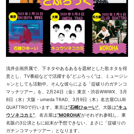
浅井企画所属で、下ネタやあるあるを題材とした歌ネタを得
意とし、TV番組などで活躍する“どぶろっく”は、ミュージシ
ャンとしても活動中。そんな彼らによる「掟破りのガチンコ
マッチツアー」を、2月24日（金）東京・渋谷WWWX、3月
8日（水）大阪・umeda TRAD、3月9日（木）名古屋CLUB
QUATTROで行います。東京は
“石崎ひゅーい”
、大阪は
“キュ
ウソネコカミ”
、名古屋は
“
MOROHA
”
がそれぞれ参戦し、東
名阪の3公演ともに結末が予想できない、まさに「掟破りの
ガチンコマッチツアー」となります。