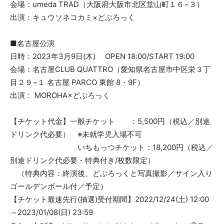
会場：umeda TRAD（大阪府大阪市北区堂山町１６−３）
出演：キュウソネコカミ×どぶろっく
■名古屋公演
日時：2023年3月9日(木) OPEN 18:00/START 19:00
会場：名古屋CLUB QUATTRO（愛知県名古屋市中区栄３丁
目２９−１ 名古屋 PARCO 東館 8・9F）
出演： MOROHA×どぶろっく
【チケット代金】一般チケット ：5,500円（税込／別途
ドリンク代必要） ※未就学児入場不可
いちもっつチケット：18,200円（税込／
別途ドリンク代必要・特典付き/枚数限定）
（特典内容：終演後、どぶろっくと写真撮影／サイン入り
ゴールデンボール付／予定）
【チケット最速先行(抽選)受付期間】2022/12/24(土) 12:00
～2023/01/08(日) 23:59