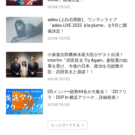
2025年7月25日
adieu (上白石萌歌)、ワンマンライブ
「adieu LIVE 2025 à la plume」を9月に開
催決定！
2025年7月25日
小泉進次郎農林水産大臣がゲスト出演！
interfm『武田良太 Try Again』参院選の結
果を受け、今後の日本、政治を元総務大
臣・武田良太と鼎談！！
2025年7月25日
DDメンバー総勢44名が大集合！「DDフリ
ラ・DDP In 横浜アリーナ」詳細発表！
2025年7月25日
もっとロードする