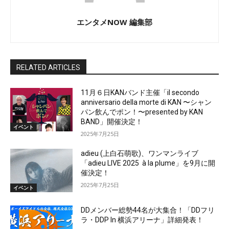
エンタメNOW 編集部
RELATED ARTICLES
11月６日KANバンド主催「il secondo
anniversario della morte di KAN 〜シャン
パン飲んでポン！〜presented by KAN
BAND」開催決定！
イベント
2025年7月25日
adieu (上白石萌歌)、ワンマンライブ
「adieu LIVE 2025 à la plume」を9月に開
催決定！
2025年7月25日
イベント
DDメンバー総勢44名が大集合！「DDフリ
ラ・DDP In 横浜アリーナ」詳細発表！