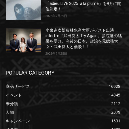
「adieu LIVE 2025 à la plume」を9月に開
催決定！
2025年7月25日
小泉進次郎農林水産大臣がゲスト出演！
interfm『武田良太 Try Again』参院選の結
果を受け、今後の日本、政治を元総務大
臣・武田良太と鼎談！！
2025年7月25日
POPULAR CATEGORY
商品サービス
16028
イベント
14345
未分類
2112
人物
2079
キャンペーン
1631