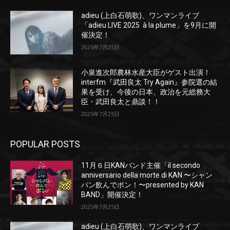
adieu (上白石萌歌)、ワンマンライブ
「adieu LIVE 2025 à la plume」を9月に開
催決定！
2025年7月25日
小泉進次郎農林水産大臣がゲスト出演！
interfm『武田良太 Try Again』参院選の結
果を受け、今後の日本、政治を元総務大
臣・武田良太と鼎談！！
2025年7月25日
POPULAR POSTS
11月６日KANバンド主催「il secondo
anniversario della morte di KAN 〜シャン
パン飲んでポン！〜presented by KAN
BAND」開催決定！
2025年7月25日
adieu (上白石萌歌)、ワンマンライブ