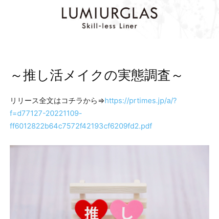
～推し活メイクの実態調査～
リリース全文はコチラから⇒
https://prtimes.jp/a/?
f=d77127-20221109-
ff6012822b64c7572f42193cf6209fd2.pdf