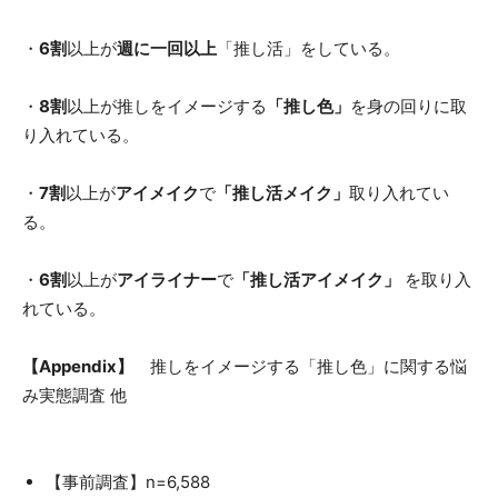
・
6割
以上が
週に一回以上
「推し活」をしている。
・
8割
以上が推しをイメージする
「推し色」
を身の回りに取
り入れている。
・
7割
以上が
アイメイク
で
「推し活メイク」
取り入れてい
る。
・
6割
以上が
アイライナー
で
「推し活アイメイク」
を取り入
れている。
【Appendix】
推しをイメージする「推し色」に関する悩
み実態調査 他
【事前調査】n=6,588