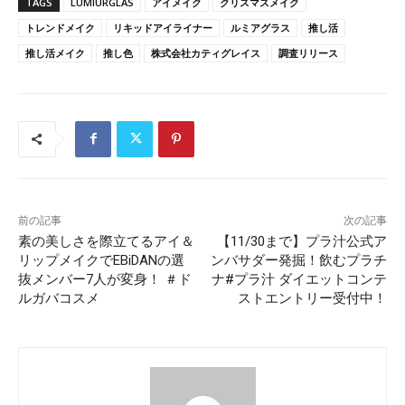
TAGS
LUMIURGLAS
アイメイク
クリスマスメイク
トレンドメイク
リキッドアイライナー
ルミアグラス
推し活
推し活メイク
推し色
株式会社カティグレイス
調査リリース
前の記事
次の記事
素の美しさを際立てるアイ＆
【11/30まで】プラ汁公式ア
リップメイクでEBiDANの選
ンバサダー発掘！飲むプラチ
抜メンバー7人が変身！ ＃ド
ナ#プラ汁 ダイエットコンテ
ルガバコスメ
ストエントリー受付中！