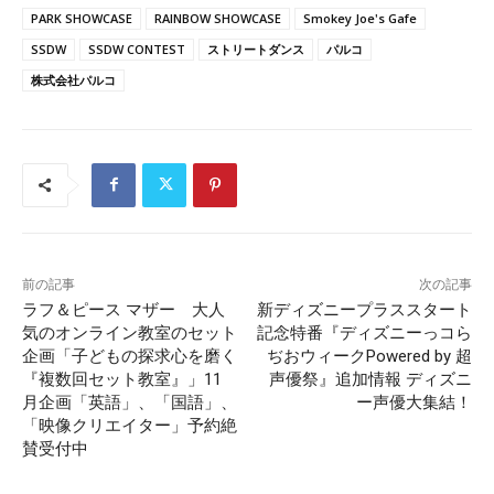
PARK SHOWCASE
RAINBOW SHOWCASE
Smokey Joe's Gafe
SSDW
SSDW CONTEST
ストリートダンス
パルコ
株式会社パルコ
前の記事
次の記事
ラフ＆ピース マザー 大人
新ディズニープラススタート
気のオンライン教室のセット
記念特番『ディズニーっコら
企画「子どもの探求心を磨く
ぢおウィークPowered by 超
『複数回セット教室』」11
声優祭』追加情報 ディズニ
月企画「英語」、「国語」、
ー声優大集結！
「映像クリエイター」予約絶
賛受付中