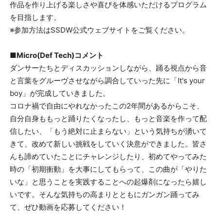
作品を作り上げる楽しさや喜びを体感いただけるプログラム
を目指します。
※参加方法はSSDW公式ウェブサイトをご覧ください。
■
M
icro
(
Def
Tech
)
コメント
ダンサーたちとディスカッションしながら、踊る視点から音
と言葉をグルーヴさせながら調合していった先に「It's your
boy」が完成していきました。
コロナ禍で自由にやれなかったこの2年間があるからこそ、
自分自身ももっと踊りたくなったし、もっと音楽を作って配
信したい、「もう絶対に止まらない」という気持ちが湧いて
きて、改めて新しい挑戦をしていく決意ができました。皆さ
んも諦めていたことにチャレンジしたり、初めてやってみた
時の「初期衝動」を大事にしてもらって、この曲が「やりた
いな」と思うことを実践することへの起爆剤になったら嬉し
いです。そんな気持ちの高まりとともにガンガン踊ってみ
て、ぜひ動画を応募してください！