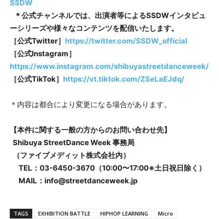
SSDW
＊
公式チャンネルでは、出演者
等
による
SSDW
インタビュ
ーシリーズや様々なコンテンツを配信いたします。
［公式
Twitter
］
https://twitter.com/SSDW_official
［公式
Instagram
］
https://www.instagram.com/shibuyastreetdanceweek/
［
公式
TikTok
］
https://vt.tiktok.com/ZSeLaEJdq/
＊内容は都合により変更になる場合があります。
【本件に関する一般の方からのお問い合わせ先】
Shibuya StreetDance Week 事務局
（ファイブメディット株式会社内）
TEL：03-6450-3670（10:00〜17:00※土日祝日除く）
MAIL：info@streetdanceweek.jp
TAGS
EXHIBITION BATTLE
HIPHOP LEARNING
Micro