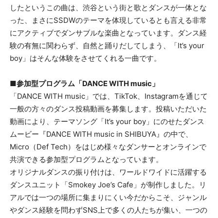
したというこの曲は、渋谷という街と歌とダンスが一体とな
った、まさにSSDWのテーマを体現しているとも言える非常
にアクティブでダンサブルな楽曲となっています。ダンス経
験の有無に関わらず、自然と踊りだしてしまう、「It’s your
boy」はそんな体験をさせてくれる一曲です。
■
参加型プログラ
ム「
DANCE WITH music
」
「DANCE WITH music」では、TikTok、Instagramを通じて
一般の方々のダンス投稿動画を募集します。投稿いただいた
動画により、テーマソング「It’s your boy」にのせたダンス
ムービー『DANCE WITH music in SHIBUYA』の中で、
Micro（Def Tech）をはじめ様々なダンサーとオンラインで
共演できる参加型プログラムとなっています。
オリジナルダンスの振り付けは、ワールドワイドに活躍する
ダンスユニット「Smokey Joe’s Cafe」が制作しました。リ
アルでは一つの場所に集まりにくい今だからこそ、ジャンル
やダンス経験を問わずSNS上で多くの人たちが集い、一つの