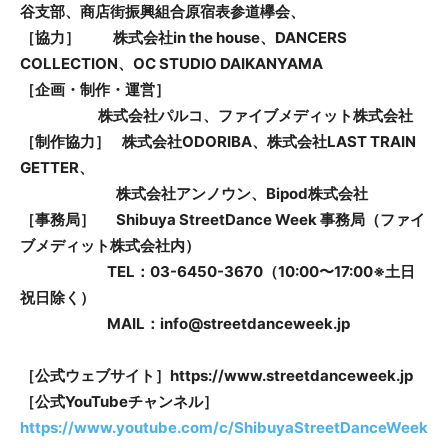
谷支部
、
商店街振興組合原宿表参道欅会
、
［協力］
株式会社i
n the house
、
DANCERS
COLLECTION
、
OC STUDIO DAIKANYAMA
［企画・制作・運営］
株式会社パルコ、ファイブメディット株式会社
［制作協力］
株式会社ODORIBA、株式会社LAST TRAIN
GETTER、
株式会社アンノウン、Bipod株式会社
［事務局］
Shibuya
StreetDance
Week 事務局
（
ファイ
ブメディット株式会社内
）
TEL：03-6450-3670
（
10:00
〜
17:00
※土日
祝日除く
）
MAIL：
info@streetdanceweek.jp
［公式ウェブサイト］
http
s
://www.streetdanceweek.jp
［公式Y
ouTube
チャンネル］
https://www.youtube.com/c/ShibuyaStreetDanceWeek