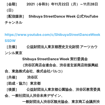
［会期］
202
1
（
令和
3
）
年
11
月
22
日
（
月
）
～
11
月
28
日
（
日
）
［配信媒体］
Shibuya
StreetDance
Week 公式YouTube
チャンネル
https://www.youtube.com/c/ShibuyaStreetDanceWeek
SSDW
［主催］
公益財団法人東京都歴史文化財団 アーツカウ
ンシル東京
Shibuya
StreetDance
Week 実行委員会
（
渋谷区商店会連合会、渋谷道玄坂商店街振興組
合、東急株式会社、株式会社パルコ
）
［共催］
渋谷区
［助成・協力］
東京都
［後援］
公益財団法人東京都公園協会、渋谷区教育委員
会、一般社団法人渋谷未来デザイン
、
一般財団法人渋谷区観光協会、東京商工会議所渋