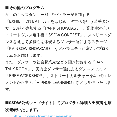
■
その他の
プログラム
注目のキッズダンサー8組のバトラーが参加する
「EXHIBITION BATTLE」をはじめ、次世代を担う若手ダン
サー20組が参加する「PARK SHOWCASE」、高校生対抗ス
トリートダンス選手権「SSDW CONTEST」、ストリートダ
ンスを通じて多様性を体現するダンサー達によるステージ
「RAINBOW SHOWCASE」などバラエティに富んだプログ
ラムをお届けします。
また、ダンサーや社会起業家などを招き討論する「DANCE
TALK ROOM」、実力派ダンサー達によるダンスレッスン
「FREE WORKSHOP」、ストリートカルチャーを4つのエレ
メントから学ぶ「HIPHOP LEARNING」なども配信いたしま
す。
■SSDW公式ウェブサイトにてプログラム詳細＆出演者を順
次発表いたします。
https://www.streetdanceweek.jp