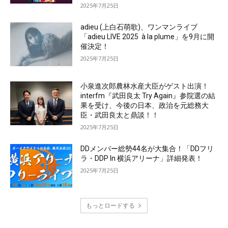
2025年7月25日
adieu (上白石萌歌)、ワンマンライブ
「adieu LIVE 2025 à la plume」を9月に開
催決定！
2025年7月25日
小泉進次郎農林水産大臣がゲスト出演！
interfm『武田良太 Try Again』参院選の結
果を受け、今後の日本、政治を元総務大
臣・武田良太と鼎談！！
2025年7月25日
DDメンバー総勢44名が大集合！「DDフリ
ラ・DDP In 横浜アリーナ」詳細発表！
2025年7月25日
もっとロードする