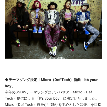
◆
テーマソング決定！
M
icro
（
Def Tech
）
新曲
「
It’s your
boy」
今年のSSDWテーマソングはアンバサダーMicro（Def
Tech）提供による 「It’s your boy」に決定いたしました。
Micro（Def Tech）自身が『踊りを中心とした音楽』を目指