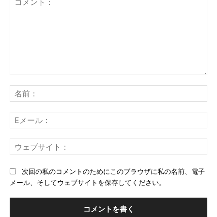
コ
メ
名
ン
前
ト：
E
メ
ー
ウ
ル
ェ
ブ
次回の私のコメントのためにこのブラウザに私の名前、電子
サ
メール、そしてウェブサイトを保存してください。
イ
ト