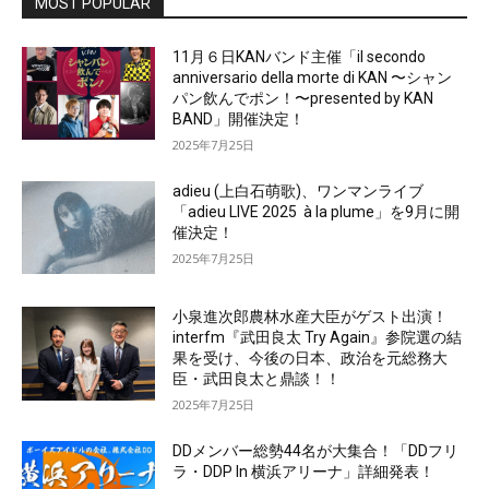
MOST POPULAR
11月６日KANバンド主催「il secondo
anniversario della morte di KAN 〜シャン
パン飲んでポン！〜presented by KAN
BAND」開催決定！
2025年7月25日
adieu (上白石萌歌)、ワンマンライブ
「adieu LIVE 2025 à la plume」を9月に開
催決定！
2025年7月25日
小泉進次郎農林水産大臣がゲスト出演！
interfm『武田良太 Try Again』参院選の結
果を受け、今後の日本、政治を元総務大
臣・武田良太と鼎談！！
2025年7月25日
DDメンバー総勢44名が大集合！「DDフリ
ラ・DDP In 横浜アリーナ」詳細発表！