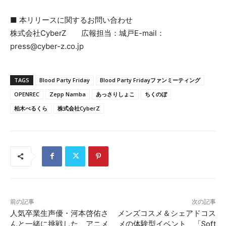
■ 本リリースに関するお問い合わせ
株式会社CyberZ 広報担当：城戸E-mail：
press@cyber-z.co.jp
TAGS
Blood Party Friday
Blood Party Fridayファンミーティング
OPENREC
Zepp Namba
あっさりしょこ
ちくのぼ
柏木べるくら
株式会社CyberZ
前の記事
次の記事
人気卒業生声優・河本啓佑さ
メンズコスメ＆シェアドコス
んと一緒に挑戦した、アニメ
メの体験型イベント 「Soft