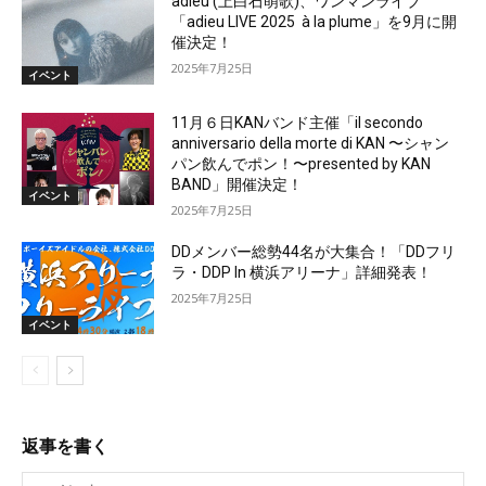
adieu (上白石萌歌)、ワンマンライブ
「adieu LIVE 2025 à la plume」を9月に開
催決定！
2025年7月25日
イベント
11月６日KANバンド主催「il secondo
anniversario della morte di KAN 〜シャン
パン飲んでポン！〜presented by KAN
BAND」開催決定！
イベント
2025年7月25日
DDメンバー総勢44名が大集合！「DDフリ
ラ・DDP In 横浜アリーナ」詳細発表！
2025年7月25日
イベント
返事を書く