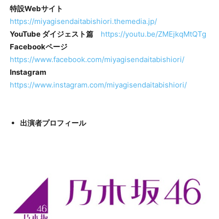
特設Webサイト
https://miyagisendaitabishiori.themedia.jp/
YouTube ダイジェスト篇
https://youtu.be/ZMEjkqMtQTg
Facebookページ
https://www.facebook.com/miyagisendaitabishiori/
Instagram
https://www.instagram.com/miyagisendaitabishiori/
出演者プロフィール