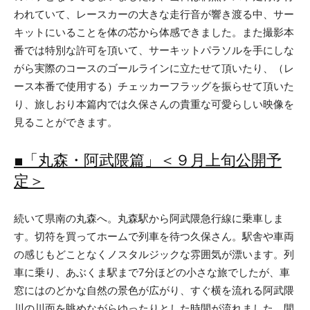
われていて、レースカーの大きな走行音が響き渡る中、サー
キットにいることを体の芯から体感できました。また撮影本
番では特別な許可を頂いて、サーキットパラソルを手にしな
がら実際のコースのゴールラインに立たせて頂いたり、（レ
ース本番で使用する）チェッカーフラッグを振らせて頂いた
り、旅しおり本篇内では久保さんの貴重な可愛らしい映像を
見ることができます。
■「丸森・阿武隈篇」＜９月上旬公開予
定＞
続いて県南の丸森へ。丸森駅から阿武隈急行線に乗車しま
す。切符を買ってホームで列車を待つ久保さん。駅舎や車両
の感じもどことなくノスタルジックな雰囲気が漂います。列
車に乗り、あぶくま駅まで7分ほどの小さな旅でしたが、車
窓にはのどかな自然の景色が広がり、すぐ横を流れる阿武隈
川の川面を眺めながらゆったりとした時間が流れました。間