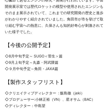
心臓部であるエンジンの研究・開発が行われています。宇宙
開発展示室では歴代ロケットの模型や使用されたエンジンも
そのまま展示されていて、これまでの研究開発の歴史と進歩
がわかりやすく紹介されていました。角田市が市を挙げて取
り組む宇宙への熱意に、久保さんも知的好奇心が刺激されて
いた様子でした。
【今後の公開予定】
◇8月中旬予定～ SUGO＜菅生＞篇
◇9月上旬予定～丸森・阿武隈篇
◇９月中旬予定～角田・JAXA篇
【製作スタッフリスト】
◇クリエイティブディレクター : 飯島徹（jeki）
◇プロデューサー:小林正裕（VN）、星オサム（BAC）
◇ディレクター：中島望