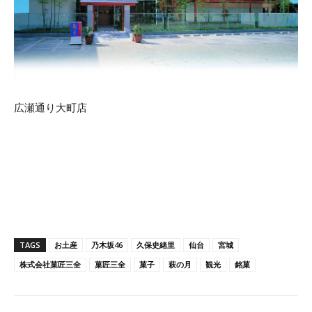
広瀬通り大町店
TAGS
お土産
乃木坂46
久保史緒里
仙台
宮城
株式会社菓匠三全
菓匠三全
菓子
萩の月
観光
銘菓