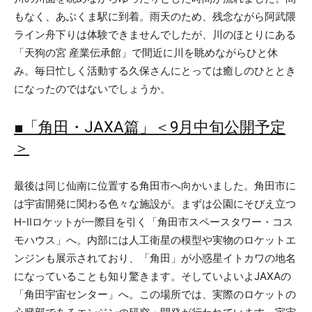
もなく、あぶくま駅に到着。雨天のため、残念ながら阿武隈
ライン舟下りは体験できませんでしたが、川のほとりにある
「天狗の宮 産業伝承館」で間近に川を眺めながらひと休
み。毎日忙しく活動する久保さんにとっては癒しのひととき
になったのではないでしょうか。
■「角田・JAXA篇」＜9月中旬公開予定
＞
最後は同じ仙南に位置する角田市へ向かいました。角田市に
は宇宙開発に関わる色々な施設が。まずは公園にそびえ立つ
H-Ⅱロケットが一際目を引く「角田市スペースタワー・コス
モハウス」へ。内部には人工衛星の模型や実物のロケットエ
ンジンも展示されており、「角田」が小惑星イトカワの地名
になっていることも知り驚きます。そしていよいよJAXAの
「角田宇宙センター」へ。この場所では、実際のロケットの