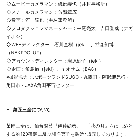
◇ムービーカメラマン：磯部義也（井村事務所）
◇スチールカメラマン：佐賀章広
◇音声：河上達也（井村事務所）
◇プロダクションマネージャー：中尾亮太、吉田登威（ナガ
イホシ）
◇WEBディレクター：石川直樹（jeki）、堂森知博
（NAKEDCLUE）
◇アカウントディレクター：岩原妙子（jeki）
◇企画：飯島徹（jeki）、星オサム（BAC）
※撮影協力：スポーツランドSUGO・丸森町・阿武隈急行・
角田市・JAXA角田宇宙センター
菓匠三全について
菓匠三全は、仙台銘菓『伊達絵巻』、『萩の月』をはじめと
する約120種類に及ぶ和洋菓子を製造･販売しております。