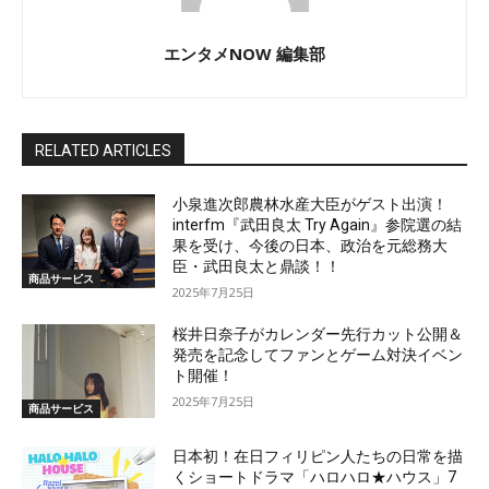
エンタメNOW 編集部
RELATED ARTICLES
小泉進次郎農林水産大臣がゲスト出演！
interfm『武田良太 Try Again』参院選の結
果を受け、今後の日本、政治を元総務大
臣・武田良太と鼎談！！
商品サービス
2025年7月25日
桜井日奈子がカレンダー先行カット公開＆
発売を記念してファンとゲーム対決イベン
ト開催！
2025年7月25日
商品サービス
日本初！在日フィリピン人たちの日常を描
くショートドラマ「ハロハロ★ハウス」7