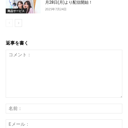
月28日(月)より配信開始！
2025年7月24日
商品サービス
返事を書く
コ
メ
名
ン
前
ト：
E