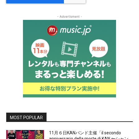
- Advertisment -
MOST POPULAR
11月６日KANバンド主催「il secondo
anniversario della morte di KAN 〜シャン