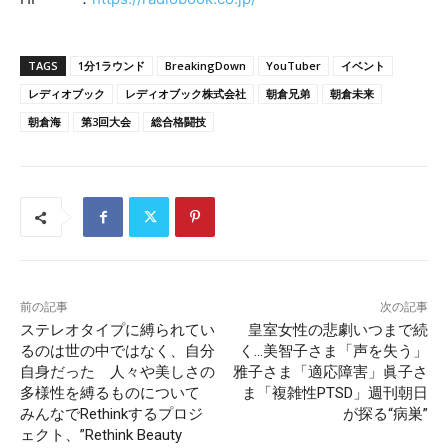
TAGS
1分1ラウンド
BreakingDown
YouTuber
イベント
レディオブック
レディオブック株式会社
朝倉兄弟
朝倉未来
朝倉海
第3回大会
総合格闘技
前の記事
次の記事
ステレオタイプに縛られてい
皇室女性の悲劇いつまで続
るのは世の中ではなく、自分
く…美智子さま「声を失う」
自身だった 人々や美しさの
雅子さま「適応障害」眞子さ
多様性を縛るものについて
ま「複雑性PTSD」週刊朝日
みんなでRethinkするプロジ
が探る“病巣”
ェクト、”Rethink Beauty