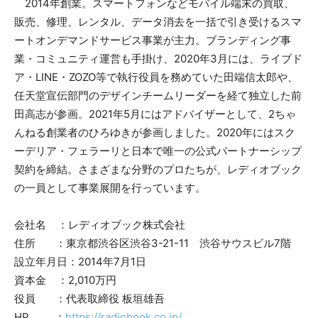
2014年創業。スマートフォンなどモバイル端末の買取、
販売、修理、レンタル、データ消去を一括で引き受けるスマ
ートオンデマンドサービス事業が主力。ブランディング事
業・コミュニティ運営も手掛け、2020年3月には、ライブド
ア・LINE・ZOZO等で執行役員を務めていた田端信太郎や、
任天堂宣伝部門のデザインチームリーダーを経て独立した前
田高志が参画。2021年5月にはアドバイザーとして、2ちゃ
んねる創業者のひろゆきが参画しました。2020年にはスク
ーデリア・フェラーリと日本で唯一の公式パートナーシップ
契約を締結。さまざまな分野のプロたちが、レディオブック
の一員として事業展開を行っています。
会社名 ：レディオブック株式会社
住所 ：東京都渋谷区渋谷3-21-11 渋谷サウスビル7階
設立年月日：2014年7月1日
資本金 ：2,010万円
役員 ：代表取締役 板垣雄吾
HP ：
https://radiobook.co.jp/