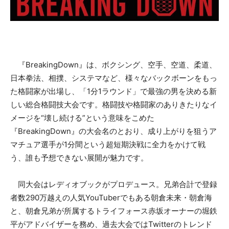
『BreakingDown』は、ボクシング、空手、空道、柔道、
日本拳法、相撲、システマなど、様々なバックボーンをもっ
た格闘家が出場し、「1分1ラウンド」で最強の男を決める新
しい総合格闘技大会です。格闘技や格闘家のありきたりなイ
メージを“壊し続ける”という意味をこめた
『BreakingDown』の大会名のとおり、成り上がりを狙うア
マチュア選手が1分間という超短期決戦に全力をかけて戦
う、誰も予想できない展開が魅力です。
同大会はレディオブックがプロデュース。兄弟合計で登録
者数290万越えの人気YouTuberでもある朝倉未来・朝倉海
と、朝倉兄弟が所属するトライフォース赤坂オーナーの堀鉄
平がアドバイザーを務め、過去大会ではTwitterのトレンド