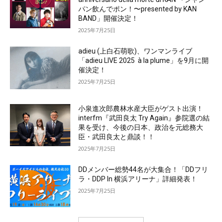
パン飲んでポン！〜presented by KAN
BAND」開催決定！
2025年7月25日
adieu (上白石萌歌)、ワンマンライブ
「adieu LIVE 2025 à la plume」を9月に開
催決定！
2025年7月25日
小泉進次郎農林水産大臣がゲスト出演！
interfm『武田良太 Try Again』参院選の結
果を受け、今後の日本、政治を元総務大
臣・武田良太と鼎談！！
2025年7月25日
DDメンバー総勢44名が大集合！「DDフリ
ラ・DDP In 横浜アリーナ」詳細発表！
2025年7月25日