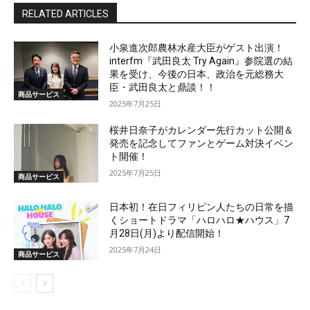
RELATED ARTICLES
小泉進次郎農林水産大臣がゲスト出演！
interfm『武田良太 Try Again』参院選の結
果を受け、今後の日本、政治を元総務大
臣・武田良太と鼎談！！
商品サービス
2025年7月25日
桜井日奈子がカレンダー先行カット公開＆
発売を記念してファンとゲーム対決イベン
ト開催！
2025年7月25日
商品サービス
日本初！在日フィリピン人たちの日常を描
くショートドラマ「ハロハロ★ハウス」7
月28日(月)より配信開始！
2025年7月24日
商品サービス