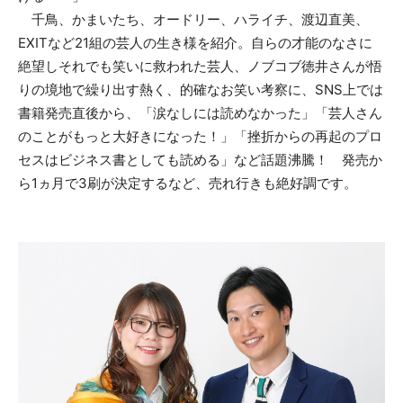
千鳥、かまいたち、オードリー、ハライチ、渡辺直美、
EXITなど21組の芸人の生き様を紹介。自らの才能のなさに
絶望しそれでも笑いに救われた芸人、ノブコブ徳井さんが悟
りの境地で繰り出す熱く、的確なお笑い考察に、SNS上では
書籍発売直後から、「涙なしには読めなかった」「芸人さん
のことがもっと大好きになった！」「挫折からの再起のプロ
セスはビジネス書としても読める」など話題沸騰！ 発売か
ら1ヵ月で3刷が決定するなど、売れ行きも絶好調です。