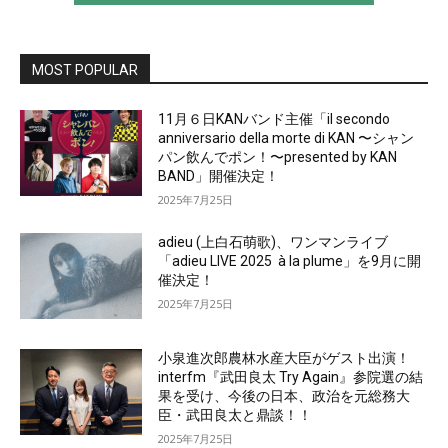
MOST POPULAR
11月６日KANバンド主催「il secondo
anniversario della morte di KAN 〜シャン
パン飲んでポン！〜presented by KAN
BAND」開催決定！
2025年7月25日
adieu (上白石萌歌)、ワンマンライブ
「adieu LIVE 2025 à la plume」を9月に開
催決定！
2025年7月25日
小泉進次郎農林水産大臣がゲスト出演！
interfm『武田良太 Try Again』参院選の結
果を受け、今後の日本、政治を元総務大
臣・武田良太と鼎談！！
2025年7月25日