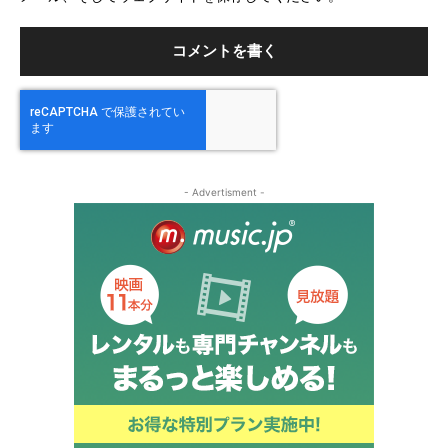
ト
- Advertisment -