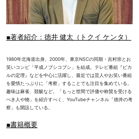
■著者紹介：徳井 健太（トクイ ケンタ）
1980年北海道出身。2000年、東京NSCの同期・吉村崇とお
笑いコンビ「平成ノブシコブシ」を結成。テレビ番組『ピカ
ルの定理』などを中心に活躍し、最近では芸人やお笑い番組
を愛情たっぷりに「考察」することでも注目を集めている。
趣味は麻雀、競艇など。「もっと世間で評価や称賛を受ける
べき人や物」を紹介すべく、YouTubeチャンネル「徳井の考
察」も開設している。
■書籍概要