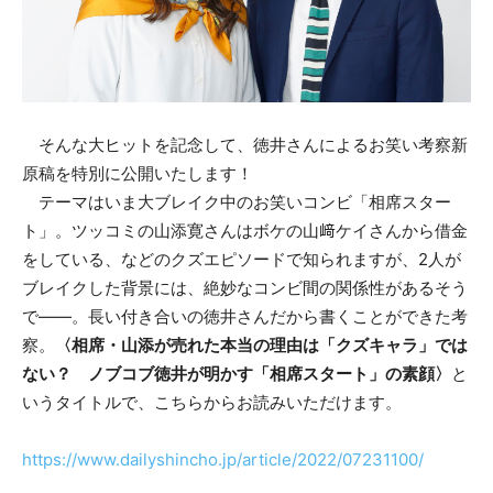
そんな大ヒットを記念して、徳井さんによるお笑い考察新
原稿を特別に公開いたします！
テーマはいま大ブレイク中のお笑いコンビ「相席スター
ト」。ツッコミの山添寛さんはボケの山﨑ケイさんから借金
をしている、などのクズエピソードで知られますが、2人が
ブレイクした背景には、絶妙なコンビ間の関係性があるそう
で――。長い付き合いの徳井さんだから書くことができた考
察。
〈相席・山添が売れた本当の理由は「クズキャラ」では
ない？ ノブコブ徳井が明かす「相席スタート」の素顔〉
と
いうタイトルで、こちらからお読みいただけます。
https://www.dailyshincho.jp/article/2022/07231100/