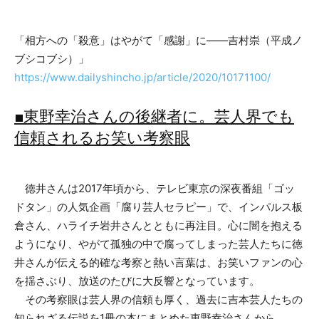
「相方への「殺意」はやがて「感謝」に――吉村崇（平成ノ
ブシコブシ）」
https://www.dailyshincho.jp/article/2020/10171100/
■東野幸治さんの後継者に。芸人界でも
信頼されるお笑い考察眼
徳井さんは2017年頃から、テレビ東京の深夜番組「ゴッ
ドタン」の人気企画「腐り芸人セラピー」で、インパルス板
倉さん、ハライチ岩井さんとともに再注目。心に闇を抱える
ようになり、やがて孤独の中で腐ってしまった芸人たちに徳
井さんが伝える的確な考察と熱い言葉は、お笑いファンの心
を揺さぶり、放送のたびに大反響となっています。
その考察眼は芸人界の信頼も厚く、過去に吉本芸人たちの
知られざる伝説を1冊の本にまとめた東野幸治さんから、