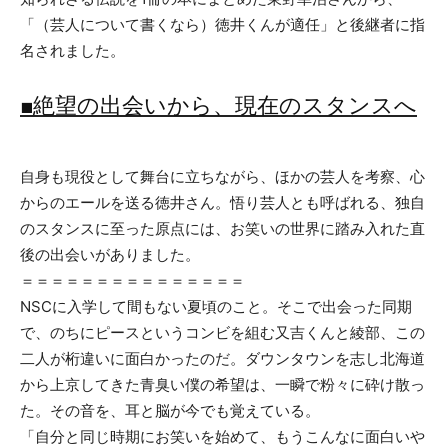
「（芸人について書くなら）徳井くんが適任」と後継者に指
名されました。
■絶望の出会いから、現在のスタンスへ
自身も現役として舞台に立ちながら、ほかの芸人を考察、心
からのエールを送る徳井さん。悟り芸人とも呼ばれる、独自
のスタンスに至った原点には、お笑いの世界に踏み入れた直
後の出会いがありました。
＝＝＝＝＝＝＝＝＝＝＝＝＝＝＝
NSCに入学して間もない夏頃のこと。そこで出会った同期
で、のちにピースというコンビを組む又吉くんと綾部、この
二人が桁違いに面白かったのだ。ダウンタウンを志し北海道
から上京してきた青臭い僕の希望は、一瞬で粉々に砕け散っ
た。その音を、耳と脳が今でも覚えている。
「自分と同じ時期にお笑いを始めて、もうこんなに面白いや