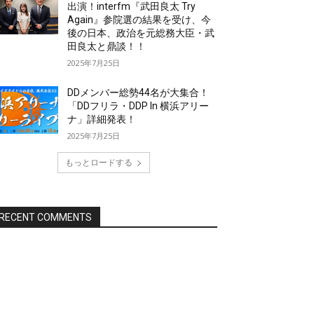
出演！interfm『武田良太 Try
Again』参院選の結果を受け、今
後の日本、政治を元総務大臣・武
田良太と鼎談！！
2025年7月25日
DDメンバー総勢44名が大集合！
「DDフリラ・DDP In 横浜アリー
ナ」詳細発表！
2025年7月25日
もっとロードする
RECENT COMMENTS