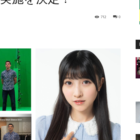
712
0