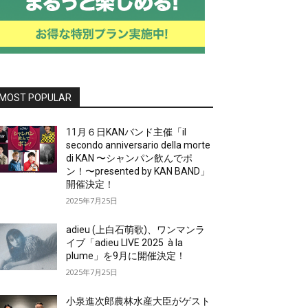
MOST POPULAR
11月６日KANバンド主催「il
secondo anniversario della morte
di KAN 〜シャンパン飲んでポ
ン！〜presented by KAN BAND」
開催決定！
2025年7月25日
adieu (上白石萌歌)、ワンマンラ
イブ「adieu LIVE 2025 à la
plume」を9月に開催決定！
2025年7月25日
小泉進次郎農林水産大臣がゲスト