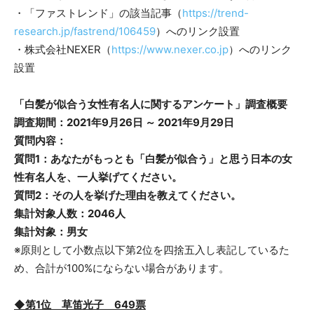
・「ファストレンド」の該当記事（
https://trend-
research.jp/fastrend/106459
）へのリンク設置
・株式会社NEXER（
https://www.nexer.co.jp
）へのリンク
設置
「白髪が似合う女性有名人に関するアンケート」調査概要
調査期間：2021年9月26日 ～ 2021年9月29日
質問内容：
質問1：あなたがもっとも「白髪が似合う」と思う日本の女
性有名人を、一人挙げてください。
質問2：その人を挙げた理由を教えてください。
集計対象人数：2046人
集計対象：男女
※原則として小数点以下第2位を四捨五入し表記しているた
め、合計が100%にならない場合があります。
◆第1位 草笛光子 649票