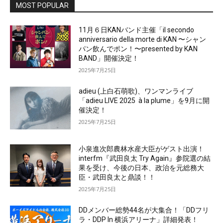
MOST POPULAR
11月６日KANバンド主催「il secondo
anniversario della morte di KAN 〜シャン
パン飲んでポン！〜presented by KAN
BAND」開催決定！
2025年7月25日
adieu (上白石萌歌)、ワンマンライブ
「adieu LIVE 2025 à la plume」を9月に開
催決定！
2025年7月25日
小泉進次郎農林水産大臣がゲスト出演！
interfm『武田良太 Try Again』参院選の結
果を受け、今後の日本、政治を元総務大
臣・武田良太と鼎談！！
2025年7月25日
DDメンバー総勢44名が大集合！「DDフリ
ラ・DDP In 横浜アリーナ」詳細発表！