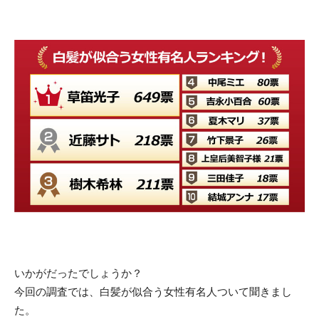
いかがだったでしょうか？
今回の調査では、白髪が似合う女性有名人ついて聞きまし
た。