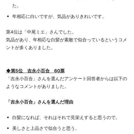
た。
年相応に白いですが、気品がありきれいです。
第4位は「中尾ミエ」さんでした。
気品があり、年相応な白髪が素敵で似合っているというコメ
ントが多くありました。
◆第5位 吉永小百合 60票
「吉永小百合」さんを選んだアンケート回答者からは以下の
ようなコメントがありました。
「吉永小百合」さんを選んだ理由
白髪になれば、それはそれで見栄えすると思うので。
美しさと上品さで似合うと思う。