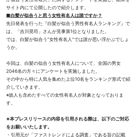
サイト内にて公開したので紹介します。
■白髪が似合うと思う女性有名人は誰ですか？
先日発表を行った『白髪が似合う男性有名人ランキング』で
は、「吉川晃司」さんが見事第1位となりました。
では、白髪が似合う“女性有名人”では誰が思い浮かぶでしょ
うか。
今回は、白髪の似合う女性有名人について、全国の男女
2046名の方々にアンケートを実施しました。
その中から特に人気を集めた上位10名をランキング形式で紹
介していきます。
※故人も含めたすべての女性有名人が対象となっておりま
す。
※本プレスリリースの内容を引用される際は、以下のご対応
をお願いいたします。
・引用元が「ファストレンドによる調査」である旨の記載