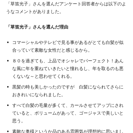
「草笛光子」さんを選んだアンケート回答者からは以下のよ
うなコメントがありました。
「草笛光子」さんを選んだ理由
コマーシャルやテレビで見る事があるがとても白髪が似
合っていて素敵な女性だと感じるから。
８０を過ぎても、上品でオシャレでパーフェクト！あん
な風に年を重ねていきたいと憧れるし、年を取るのも悪
くないな～と思わせてくれる。
黒髪の時も美しかったのですが 白髪になられてさらに
おきれいになられました。
すべて白髪の毛量が多くて、カールさせてアップにされ
ていると、ボリュームがあって、ゴージャスで美しいと
思う。
素敵な奥様というか品のある雰囲気が理想的に思いまし