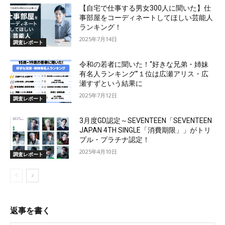
【自宅で仕事する男女300人に聞いた】仕
事部屋をコーディネートしてほしい芸能人
ランキング！
2025年7月14日
調査レポート
令和の若者に聞いた！“好きな兄弟・姉妹
有名人ランキング”１位は広瀬アリス・広
瀬すずという結果に
2025年7月12日
調査レポート
3月度GD認定～SEVENTEEN「SEVENTEEN
JAPAN 4TH SINGLE「消費期限」」がトリ
プル・プラチナ認定！
2025年4月10日
調査レポート
返事を書く