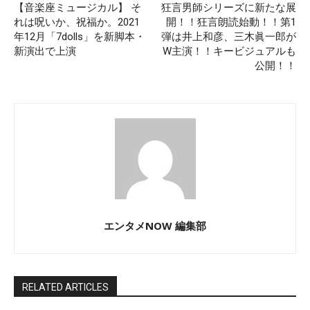
【音楽座ミュージカル】 そ
狂⾔男師シリーズに新たな展
れは呪いか、祝福か。2021
開！！狂⾔朗読始動！！第1
年12月「7dolls」を新脚本・
弾は井上和彦、三⽊眞⼀郎が
新演出で上演
W主演！！キービジュアルも
公開！！
エンタメNOW 編集部
RELATED ARTICLES