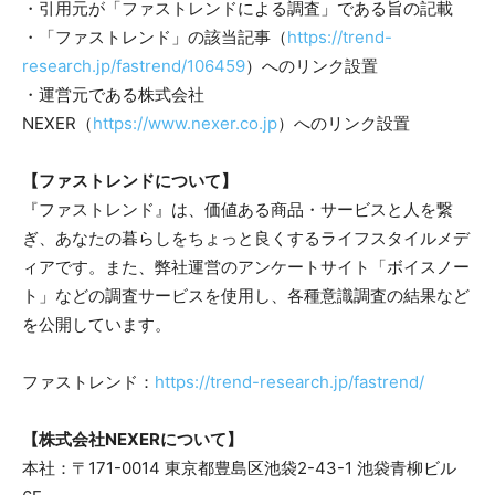
・引用元が「ファストレンドによる調査」である旨の記載
・「ファストレンド」の該当記事（
https://trend-
research.jp/fastrend/106459
）へのリンク設置
・運営元である株式会社
NEXER（
https://www.nexer.co.jp
）へのリンク設置
【ファストレンドについて】
『ファストレンド』は、価値ある商品・サービスと人を繋
ぎ、あなたの暮らしをちょっと良くするライフスタイルメデ
ィアです。また、弊社運営のアンケートサイト「ボイスノー
ト」などの調査サービスを使用し、各種意識調査の結果など
を公開しています。
ファストレンド：
https://trend-research.jp/fastrend/
【株式会社NEXERについて】
本社：〒171-0014 東京都豊島区池袋2-43-1 池袋青柳ビル