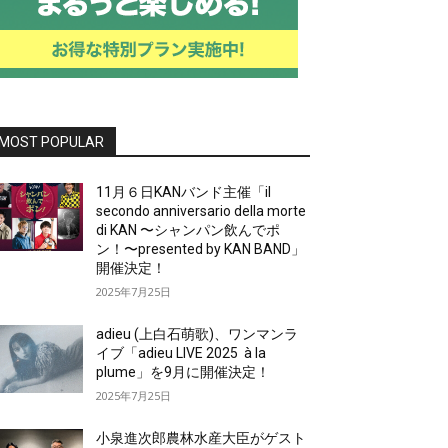
MOST POPULAR
11月６日KANバンド主催「il
secondo anniversario della morte
di KAN 〜シャンパン飲んでポ
ン！〜presented by KAN BAND」
開催決定！
2025年7月25日
adieu (上白石萌歌)、ワンマンラ
イブ「adieu LIVE 2025 à la
plume」を9月に開催決定！
2025年7月25日
小泉進次郎農林水産大臣がゲスト