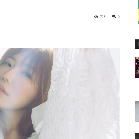
723
0