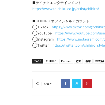
■テイチクエンタテインメント
https://www.teichiku.co.jp/artist/chihiro/
■CHIHIRO オフィシャルアカウント
◯TikTok
https://www.tiktok.com/@chihiro
◯YouTube
https://www.youtube.com/user
◯Instagram
https://www.instagram.com/c
◯Twitter
https://twitter.com/chihiro_style
TAGS
CHIHIRO
Partner
恋愛
有華
株式会
シェア