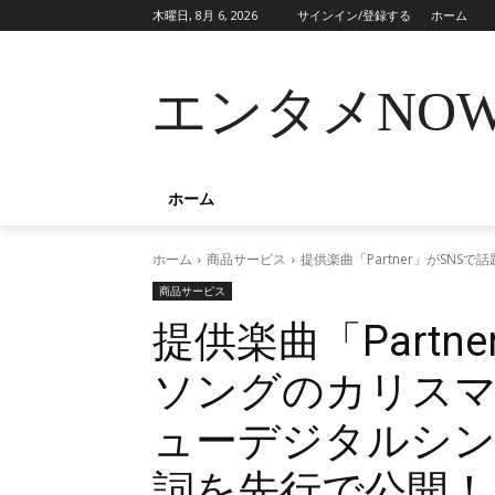
木曜日, 8月 6, 2026
サインイン/登録する
ホーム
エンタメNO
ホーム
ホーム
商品サービス
提供楽曲「Partner」がSN
商品サービス
提供楽曲「Partn
ソングのカリスマ・
ューデジタルシ
詞を先行で公開！