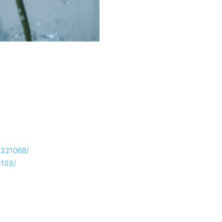
/321068/
0103/