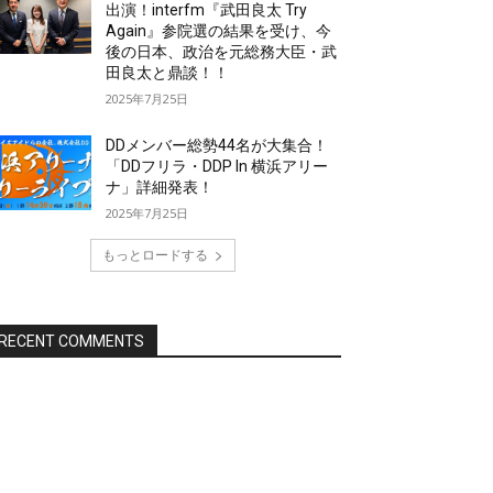
出演！interfm『武田良太 Try
Again』参院選の結果を受け、今
後の日本、政治を元総務大臣・武
田良太と鼎談！！
2025年7月25日
DDメンバー総勢44名が大集合！
「DDフリラ・DDP In 横浜アリー
ナ」詳細発表！
2025年7月25日
もっとロードする
RECENT COMMENTS