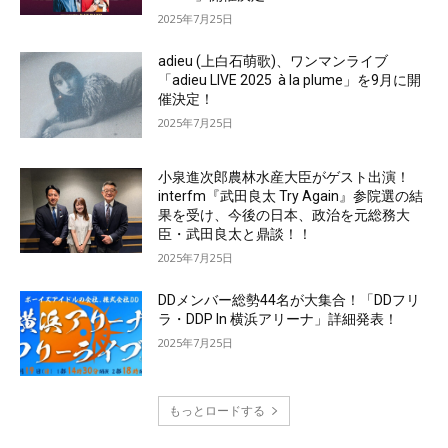
2025年7月25日
adieu (上白石萌歌)、ワンマンライブ
「adieu LIVE 2025 à la plume」を9月に開
催決定！
2025年7月25日
小泉進次郎農林水産大臣がゲスト出演！
interfm『武田良太 Try Again』参院選の結
果を受け、今後の日本、政治を元総務大
臣・武田良太と鼎談！！
2025年7月25日
DDメンバー総勢44名が大集合！「DDフリ
ラ・DDP In 横浜アリーナ」詳細発表！
2025年7月25日
もっとロードする