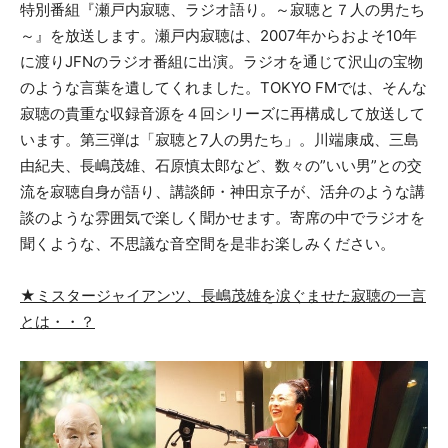
特別番組『瀬戸内寂聴、ラジオ語り。～寂聴と７人の男たち
～』を放送します。瀬戸内寂聴は、2007年からおよそ10年
に渡りJFNのラジオ番組に出演。ラジオを通じて沢山の宝物
のような言葉を遺してくれました。TOKYO FMでは、そんな
寂聴の貴重な収録音源を４回シリーズに再構成して放送して
います。第三弾は「寂聴と7人の男たち」。川端康成、三島
由紀夫、長嶋茂雄、石原慎太郎など、数々の”いい男”との交
流を寂聴自身が語り、講談師・神田京子が、活弁のような講
談のような雰囲気で楽しく聞かせます。寄席の中でラジオを
聞くような、不思議な音空間を是非お楽しみください。
★ミスタージャイアンツ、長嶋茂雄を涙ぐませた寂聴の一言
とは・・？