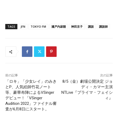
TAGS
JFN
TOKYO FM
瀬戸内寂聴
神田京子
講談
講談師
前の記事
次の記事
「ロキ」「少女レイ」のみき
8/5（金）劇場公開決定 ジョ
とP、人気絵師竹花ノート
ディ・カマー主演
等、豪華布陣によるVSinger
NTLive『プライマ・フェイシ
デビュー！「VSinger
ィ』
Audition 2022」ファイナル審
査が6月8日にスタート。