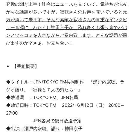
究極の聞き上手！昨今はニュースを見ていて、気持ちが沈み
がちな話題が多いですが、寂聴さんのお声を聞いていると元
気が湧いて来ます。そんな素敵な寂聴さんの貴重なインタビ
ュー音源に、わたくし神田京子が、恐れ多くも張り扇でパパ
ンとツッコミを入れながらご案内致します。どんな話題が飛
び出すのか？さぁ、お立ち合い！
【番組概要】
◆タイトル：JFN/TOKYO FM共同制作 『瀬戸内寂聴、ラ
ジオ語り。～寂聴と７人の男たち～』
◆放送局 ：TOKYO FM、JFN各局
◆放送日時：TOKYO FM 2022年6月12日（日） 26:00～
27:00
JFN各局で後日放送予定
◆出演：瀬戸内寂聴、語り：神田京子