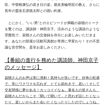
臣、中曽根康弘の若き日の姿。親友美輪明宏の教え、さらに
長年の盟友石原慎太郎との固い約束。
とにかく、”いい男“とのエピソードが満載の寂聴のトーク
を繋ぐのは、講談師・神田京子。活弁のような講談のような
雰囲気で、寂聴さんの交遊録を存分にお楽しみいただきま
す。あなたの部屋が活動写真館か寄席に早変わり！その不思
議な音空間を、是非お楽しみください。
【番組の進行を務めた講談師、神田京子
のメッセージ】
寂聴さんのお声は実に溌剌！気持ちが良いです。好奇心旺盛
で、常にワクワクを忘れず、とても前向きで、若い！そして
交友関係に夢がある！カッコイイなぁ。著名人の皆さんも、
寂聴さんだからこそ「聞いて聞いて」と思わず話したくなっ
たり、楽しいからまた会いたくなったりしたのでしょうね。