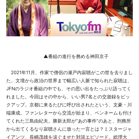
▲番組の進行を務める神田京子
2021年11月、作家で僧侶の瀬戸内寂聴がこの世を去りまし
た。文壇から政治の世界まで幅広い人脈で知られた寂聴は、
JFNのラジオ番組の中でも、その思い出をたっぷり語ってく
れました。今回はその中から、いい男7名との交遊録をピッ
クアップ。京都に来るたびに呼び出されたという、文豪・川
端康成。ファンレターから交流が始まり、ペンネームも付け
てくれた三島由紀夫。勝新太郎が“あの事件”のあと、刑務所
から出てくるなり寂聴さんに放った一言とは？ミスタージャ
イアンツ、長嶋茂雄を涙ぐませた対談エピソード。総理大