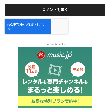
ト
- Advertisment -