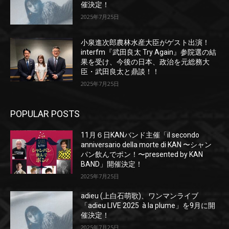
催決定！
2025年7月25日
小泉進次郎農林水産大臣がゲスト出演！
interfm『武田良太 Try Again』参院選の結
果を受け、今後の日本、政治を元総務大
臣・武田良太と鼎談！！
2025年7月25日
POPULAR POSTS
11月６日KANバンド主催「il secondo
anniversario della morte di KAN 〜シャン
パン飲んでポン！〜presented by KAN
BAND」開催決定！
2025年7月25日
adieu (上白石萌歌)、ワンマンライブ
「adieu LIVE 2025 à la plume」を9月に開
催決定！
2025年7月25日