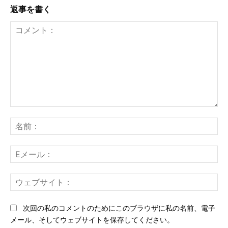
返事を書く
コ
メ
名
ン
前
ト：
E
メ
ー
ウ
ル
ェ
ブ
次回の私のコメントのためにこのブラウザに私の名前、電子
サ
メール、そしてウェブサイトを保存してください。
イ