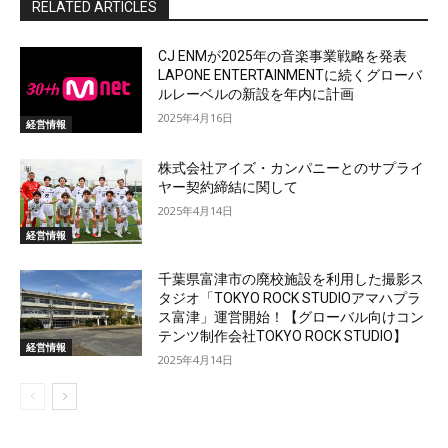
RELATED ARTICLES
CJ ENMが2025年の音楽事業戦略を発表
LAPONE ENTERTAINMENTに続くグローバ
ルレーベルの新設を年内に計画
2025年4月16日
経営情報
株式会社アイズ・カンパニーとのサプライ
ヤー契約締結に関して
2025年4月14日
経営情報
千葉県富津市の廃校施設を利用した撮影ス
タジオ「TOKYO ROCK STUDIOアマハプラ
ス富津」運営開始！【グローバル向けコン
テンツ制作会社TOKYO ROCK STUDIO】
経営情報
2025年4月14日