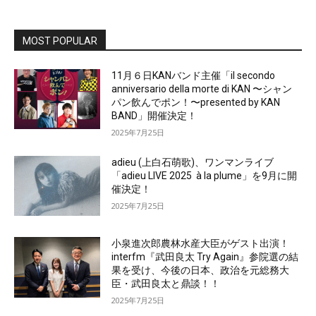
MOST POPULAR
11月６日KANバンド主催「il secondo
anniversario della morte di KAN 〜シャン
パン飲んでポン！〜presented by KAN
BAND」開催決定！
2025年7月25日
adieu (上白石萌歌)、ワンマンライブ
「adieu LIVE 2025 à la plume」を9月に開
催決定！
2025年7月25日
小泉進次郎農林水産大臣がゲスト出演！
interfm『武田良太 Try Again』参院選の結
果を受け、今後の日本、政治を元総務大
臣・武田良太と鼎談！！
2025年7月25日