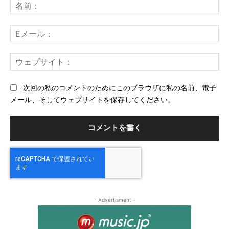
メ
名
ン
前
ト：
E
メ
ー
ウ
ル
ェ
ブ
次回の私のコメントのためにこのブラウザに私の名前、電子
サ
メール、そしてウェブサイトを保存してください。
イ
ト
- Advertisment -