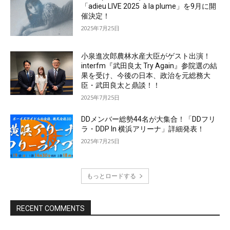
「adieu LIVE 2025 à la plume」を9月に開
催決定！
2025年7月25日
小泉進次郎農林水産大臣がゲスト出演！
interfm『武田良太 Try Again』参院選の結
果を受け、今後の日本、政治を元総務大
臣・武田良太と鼎談！！
2025年7月25日
DDメンバー総勢44名が大集合！「DDフリ
ラ・DDP In 横浜アリーナ」詳細発表！
2025年7月25日
もっとロードする
RECENT COMMENTS