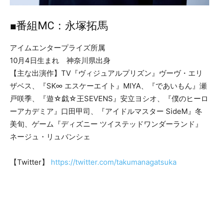
■番組MC：永塚拓馬
アイムエンタープライズ所属
10月4日生まれ 神奈川県出身
【主な出演作】TV『ヴィジュアルプリズン』ヴーヴ・エリ
ザベス、『SK∞ エスケーエイト』MIYA、『であいもん』瀬
戸咲季、『遊☆戯☆王SEVENS』安立ヨシオ、『僕のヒーロ
ーアカデミア』口田甲司、『アイドルマスター SideM』冬
美旬、ゲーム『ディズニー ツイステッドワンダーランド』
ネージュ・リュバンシェ
【Twitter】
https://twitter.com/takumanagatsuka