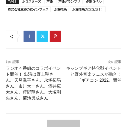
TAGS
ホロスターズ
声優
声優グランプリ
夕刻ロベル
株式会社主婦の友インフォス
永塚拓馬
永塚拓馬のココだけ！
前の記事
次の記事
ラジオ４番組のコラボイベン
キャンプギア特化型イベント
ト開催！ 出演は野上翔さ
と野外音楽フェスが融合！
ん、天﨑滉平さん、永塚拓馬
『ギアコン 2022』開催
さん、市川太一さん、酒井広
大さん、狩野翔さん、大塚剛
央さん、菊池勇成さん