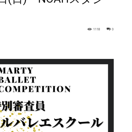
1118
0