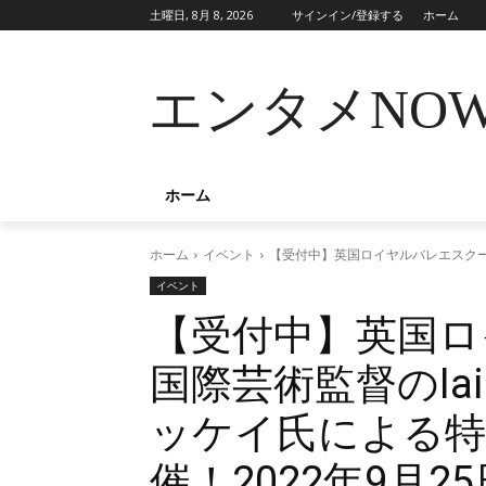
土曜日, 8月 8, 2026
サインイン/登録する
ホーム
エンタメNO
ホーム
ホーム
イベント
【受付中】英国ロイヤルバレエスクール国
イベント
【受付中】英国ロ
国際芸術監督のIai
ッケイ氏による特
催！2022年9月2