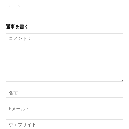
返事を書く
コ
メ
名
ン
前
ト：
E
メ
ー
ウ
ル
ェ