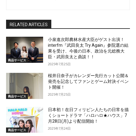
RELATED ARTICLES
小泉進次郎農林水産大臣がゲスト出演！
interfm『武田良太 Try Again』参院選の結
果を受け、今後の日本、政治を元総務大
臣・武田良太と鼎談！！
商品サービス
2025年7月25日
桜井日奈子がカレンダー先行カット公開＆
発売を記念してファンとゲーム対決イベン
ト開催！
2025年7月25日
商品サービス
日本初！在日フィリピン人たちの日常を描
くショートドラマ「ハロハロ★ハウス」7
月28日(月)より配信開始！
2025年7月24日
商品サービス