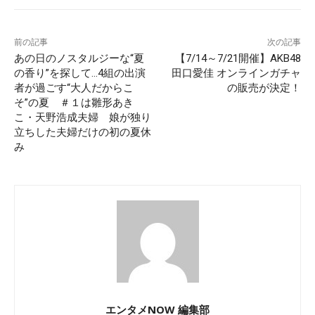
前の記事
次の記事
あの日のノスタルジーな“夏
【7/14～7/21開催】AKB48
の香り”を探して…4組の出演
田口愛佳 オンラインガチャ
者が過ごす“大人だからこ
の販売が決定！
そ”の夏 ＃１は雛形あき
こ・天野浩成夫婦 娘が独り
立ちした夫婦だけの初の夏休
み
エンタメNOW 編集部