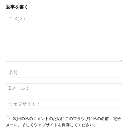
返事を書く
コ
メ
名
ン
前
ト：
E
メ
ー
ウ
ル
ェ
ブ
次回の私のコメントのためにこのブラウザに私の名前、電子
サ
メール、そしてウェブサイトを保存してください。
イ