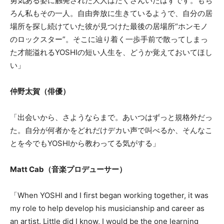
勇気ある姿に触発された大人はたくさんいたはずです。もち
ろん私もその一人。自由奔放に生きているようで、自分の居
場所を探し続けていた彼が見つけた最後の居場所“ホンモノ
のロックスター”。そこに辿り着く一歩手前で散ってしまっ
た才能溢れるYOSHIの短い人生を、どうか覚えておいてほし
い」
仲野太賀（俳優）
「出会いから、さようならまで。あいつはずっと規格外だっ
た。自分が何者かをどれだけデカい声で叫べるか、そんなこ
とを今でもYOSHIから教わってる気がする」
Matt Cab（音楽プロデューサー）
「When YOSHI and I first began working together, it was
my role to help develop his musicianship and career as
an artist. Little did I know, I would be the one learning