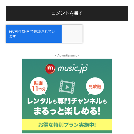
ト
- Advertisment -