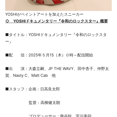
YOSHIがペイントアートを加えたスニーカー
◇ YOSHIドキュメンタリー『令和のロックスター』概要
■タイトル：YOSHIドキュメンタリー『令和のロックスタ
ー』
■配 信：2025年５月15（木）０時～配信開始
■出 演：大森立嗣、JP THE WAVY、田中杏子、仲野太
賀、Nasty C、Matt Cab 他
■スタッフ：企画：日高良太郎
監督：高柳健太朗
プロデューサー：熊谷聡、宇川美卯