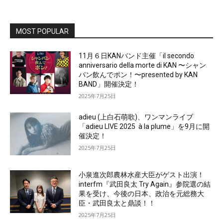
MOST POPULAR
11月６日KANバンド主催「il secondo
anniversario della morte di KAN 〜シャン
パン飲んでポン！〜presented by KAN
BAND」開催決定！
2025年7月25日
adieu (上白石萌歌)、ワンマンライブ
「adieu LIVE 2025 à la plume」を9月に開
催決定！
2025年7月25日
小泉進次郎農林水産大臣がゲスト出演！
interfm『武田良太 Try Again』参院選の結
果を受け、今後の日本、政治を元総務大
臣・武田良太と鼎談！！
2025年7月25日