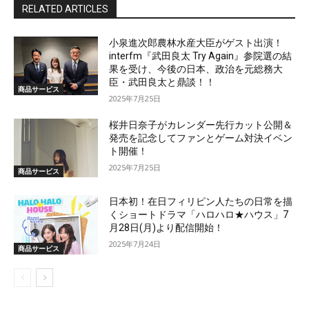
RELATED ARTICLES
小泉進次郎農林水産大臣がゲスト出演！
interfm『武田良太 Try Again』参院選の結
果を受け、今後の日本、政治を元総務大
臣・武田良太と鼎談！！
商品サービス
2025年7月25日
桜井日奈子がカレンダー先行カット公開＆
発売を記念してファンとゲーム対決イベン
ト開催！
2025年7月25日
商品サービス
日本初！在日フィリピン人たちの日常を描
くショートドラマ「ハロハロ★ハウス」7
月28日(月)より配信開始！
2025年7月24日
商品サービス