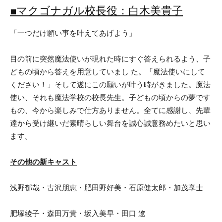
■マクゴナガル校長役：白木美貴子
「一つだけ願い事を叶えてあげよう」
目の前に突然魔法使いが現れた時にすぐ答えられるよう、子
どもの頃から答えを用意していまし た。「魔法使いにして
ください！」そして遂にこの願いが叶う時がきました。魔法
使い、それも魔法学校の校長先生。子どもの頃からの夢です
もの、今から楽しみで仕方ありません。全てに感謝し、先輩
達から受け継いだ素晴らしい舞台を誠心誠意務めたいと思い
ます。
その他の新キャスト
浅野郁哉・古沢朋恵・肥田野好美・石原健太郎・加茂享士
肥塚綾子・森田万貴・坂入美早・田口 遼