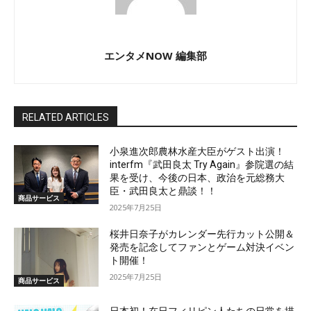
エンタメNOW 編集部
RELATED ARTICLES
小泉進次郎農林水産大臣がゲスト出演！
interfm『武田良太 Try Again』参院選の結
果を受け、今後の日本、政治を元総務大
臣・武田良太と鼎談！！
商品サービス
2025年7月25日
桜井日奈子がカレンダー先行カット公開＆
発売を記念してファンとゲーム対決イベン
ト開催！
2025年7月25日
商品サービス