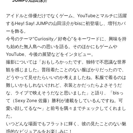
JUMPの山田涼介
アイドルと俳優だけでなくゲーム、YouTubeとマルチに活躍
するHey! Say! JUMPの山田涼介がbisに初登場し、増刊カバ
ーを飾る。
今号のテーマ“Curiosity／好奇心”をキーワードに、興味を持
ち始めた無人島への思いを語る。そのほかにもゲームや
YouTube、今後の展望などをインタビュー。
撮影については「おもしろかったです。独特で不思議な世界
観を感じました。普段着たことのない服ばかりだったので、
どうやって見せたらいいのか考えましたね。私服で着るのは
難しいかもしれないけれど、衣装とかだったらよさそうだ
な、ライブで映えそうだなと思いました」と語り、「bisっ
て（Sexy Zone 佐藤）勝利が連載をしているんですね。可
愛い顔してるな〜」と前号を隅々までチェックしてくれまし
た。
いつどんな場面でもフラットに輝く、彼の見たことのない魅
惑的なビジュアルをお楽しみに！