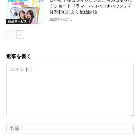
日本初！在日フィリピン人たちの日常を描
くショートドラマ「ハロハロ★ハウス」7
月28日(月)より配信開始！
2025年7月24日
商品サービス
返事を書く
コ
名
メ
前
ン