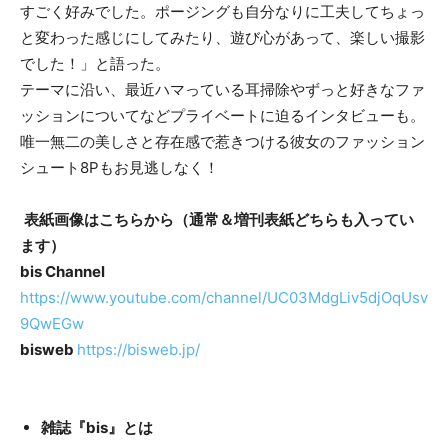
すごく好みでした。ポージングも自分なりに工夫してちょっ
と変わった感じにしてみたり、遊び心があって、楽しい撮影
でした！」と語った。
テーマに沿い、最近ハマっている耳掃除やずっと好きなファ
ッションについてなどプライベートに迫るインタビューも。
唯一無二の美しさと存在感で惹きつける彼女のファッション
シュート8Pもお見逃しなく！
表紙画像はこちらから（通常＆増刊表紙どちらも入ってい
ます）
bis Channel
https://www.youtube.com/channel/UC03MdgLiv5djOqUsv
9QwEGw
bisweb
https://bisweb.jp/
雑誌『bis』とは