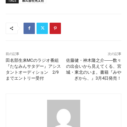
TAGS
株式会社光文社
前の記事
次の記事
田名部生来MCのラジオ番組
佐藤健・神木隆之介――数々
『たなみんサタデー』アシス
の出会いから見えてくる、宮
タントオーディション 2/9
城・東北のいま。書籍『みや
までエントリー受付
ぎから、』3月4日発売！