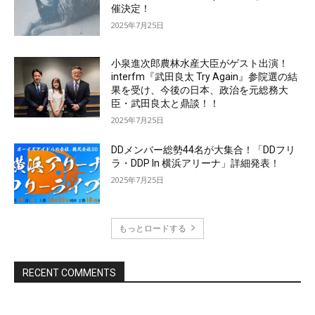
催決定！
2025年7月25日
小泉進次郎農林水産大臣がゲスト出演！
interfm『武田良太 Try Again』参院選の結
果を受け、今後の日本、政治を元総務大
臣・武田良太と鼎談！！
2025年7月25日
DDメンバー総勢44名が大集合！「DDフリ
ラ・DDP In 横浜アリーナ」詳細発表！
2025年7月25日
もっとロードする
RECENT COMMENTS