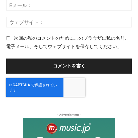
：
E
ト
メ
：
ー
ウ
ル
ェ
：
ブ
次回の私のコメントのためにこのブラウザに私の名前、
サ
電子メール、そしてウェブサイトを保存してください。
イ
ト
：
- Advertisment -