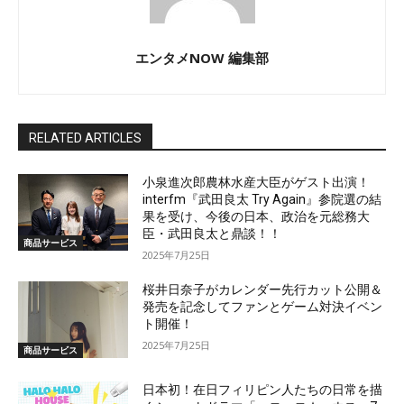
エンタメNOW 編集部
RELATED ARTICLES
小泉進次郎農林水産大臣がゲスト出演！
interfm『武田良太 Try Again』参院選の結
果を受け、今後の日本、政治を元総務大
臣・武田良太と鼎談！！
商品サービス
2025年7月25日
桜井日奈子がカレンダー先行カット公開＆
発売を記念してファンとゲーム対決イベン
ト開催！
2025年7月25日
商品サービス
日本初！在日フィリピン人たちの日常を描