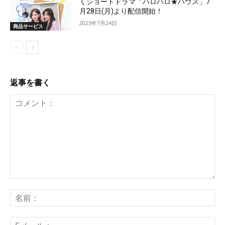
くショートドラマ「ハロハロ★ハウス」7
月28日(月)より配信開始！
2025年7月24日
商品サービス
返事を書く
コ
メ
名
ン
前
ト：
E