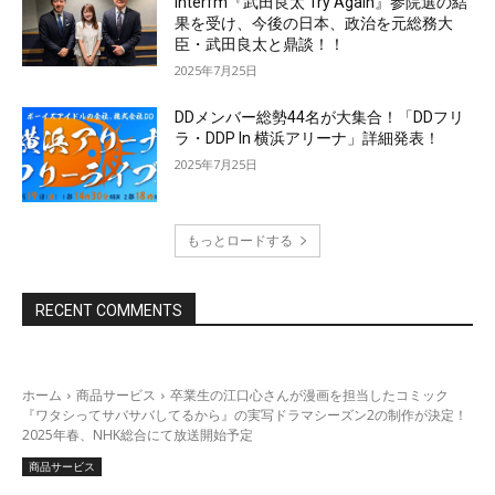
interfm『武田良太 Try Again』参院選の結
果を受け、今後の日本、政治を元総務大
臣・武田良太と鼎談！！
2025年7月25日
DDメンバー総勢44名が大集合！「DDフリ
ラ・DDP In 横浜アリーナ」詳細発表！
2025年7月25日
もっとロードする
RECENT COMMENTS