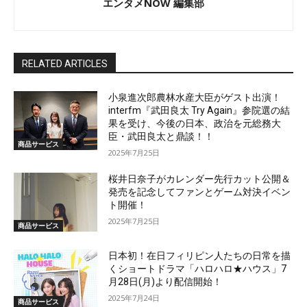
エンタメNOW 編集部
RELATED ARTICLES
小泉進次郎農林水産大臣がゲスト出演！
interfm『武田良太 Try Again』参院選の結
果を受け、今後の日本、政治を元総務大
臣・武田良太と鼎談！！
商品サービス
2025年7月25日
桜井日奈子がカレンダー先行カット公開＆
発売を記念してファンとゲーム対決イベン
ト開催！
2025年7月25日
商品サービス
日本初！在日フィリピン人たちの日常を描
くショートドラマ「ハロハロ★ハウス」7
月28日(月)より配信開始！
2025年7月24日
商品サービス