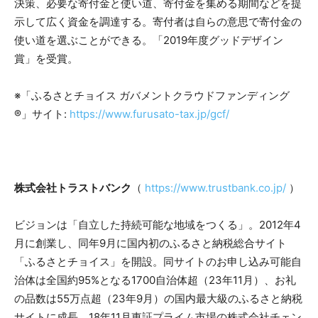
決策、必要な寄付金と使い道、寄付金を集める期間などを提
示して広く資金を調達する。寄付者は自らの意思で寄付金の
使い道を選ぶことができる。「2019年度グッドデザイン
賞」を受賞。
※「ふるさとチョイス ガバメントクラウドファンディング
®」サイト:
https://www.furusato-tax.jp/gcf/
株式会社トラストバンク
（
https://www.trustbank.co.jp/
）
ビジョンは「自立した持続可能な地域をつくる」。2012年4
月に創業し、同年9月に国内初のふるさと納税総合サイト
「ふるさとチョイス」を開設。同サイトのお申し込み可能自
治体は全国約95%となる1700自治体超（23年11月）、お礼
の品数は55万点超（23年9月）の国内最大級のふるさと納税
サイトに成長。18年11月東証プライム市場の株式会社チェン