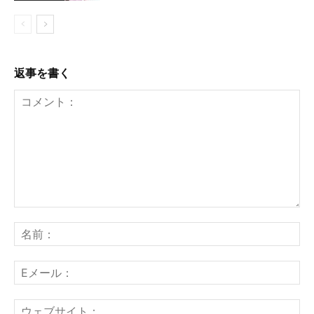
返事を書く
コ
メ
名
ン
前
ト：
E
メ
ー
ウ
ル