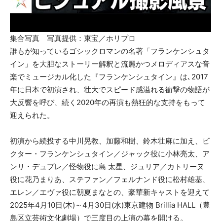
集合写真 写真提供：東宝／ホリプロ
誰もが知っているゴシックロマンの名著「フランケンシュタ
イン」を大胆なストーリー解釈と流麗かつメロディアスな音
楽でミュージカル化した『フランケンシュタイン』は､2017
年に日本で初演され、壮大でスピード感溢れる衝撃の物語が
大反響を呼び、続く2020年の再演も熱狂的な支持をもって
迎えられた。
初演から続投する中川晃教、加藤和樹、鈴木壮麻に加え、ビ
クター・フランケンシュタイン／ジャック役に小林亮太、ア
ンリ・デュプレ／怪物役に島 太星、ジュリア／カトリーヌ
役に花乃まりあ、ステファン／フェルナンド役に松村雄基、
エレン／エヴァ役に朝夏まなとの、豪華新キャストを迎えて
2025年4月10日(木)～4月30日(水)東京建物 Brillia HALL（豊
島区立芸術文化劇場）で三度目の上演の幕を開ける。