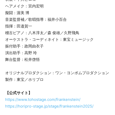
ヘアメイク：宮内宏明
擬闘：渥美 博
音楽監督補／歌唱指導：福井小百合
指揮：田邉賀一
稽古ピアノ：八木淳太／森 俊雄／久野飛鳥
オーケストラ・コーディネイト：東宝ミュージック
振付助手：政岡由衣子
演出助手：高野 玲
舞台監督：松井啓悟
オリジナルプロダクション：ワン・ヨンボムプロダクション
製作：東宝／ホリプロ
【公式サイト】
https://www.tohostage.com/frankenstein/
https://horipro-stage.jp/stage/frankenstein2025/