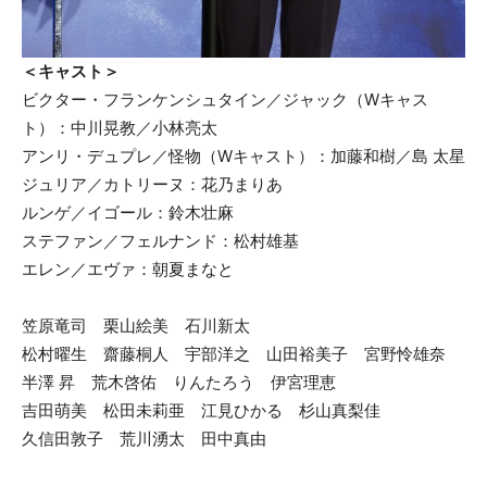
＜キャスト＞
ビクター・フランケンシュタイン／ジャック（Wキャス
ト）：中川晃教／小林亮太
アンリ・デュプレ／怪物（Wキャスト）：加藤和樹／島 太星
ジュリア／カトリーヌ：花乃まりあ
ルンゲ／イゴール：鈴木壮麻
ステファン／フェルナンド：松村雄基
エレン／エヴァ：朝夏まなと
笠原竜司 栗山絵美 石川新太
松村曜生 齋藤桐人 宇部洋之 山田裕美子 宮野怜雄奈
半澤 昇 荒木啓佑 りんたろう 伊宮理恵
吉田萌美 松田未莉亜 江見ひかる 杉山真梨佳
久信田敦子 荒川湧太 田中真由