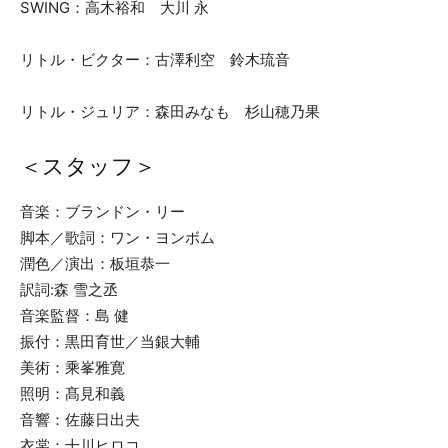
SWING：高木裕和 大川 永
リトル・ビクター：古澤利空 鈴木琉音
リトル・ジュリア：森田みなも 杉山穂乃果
＜スタッフ＞
音楽：ブランドン・リー
脚本／歌詞：ワン・ヨンボム
潤色／演出：板垣恭一
訳詞:森 雪之丞
音楽監督：島 健
振付：黒田育世／当銀大輔
美術：乘峯雅寛
照明：髙見和義
音響：佐藤日出夫
衣裳：十川ヒロコ