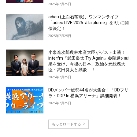
2025年7月25日
adieu (上白石萌歌)、ワンマンライブ
「adieu LIVE 2025 à la plume」を9月に開
催決定！
2025年7月25日
小泉進次郎農林水産大臣がゲスト出演！
interfm『武田良太 Try Again』参院選の結
果を受け、今後の日本、政治を元総務大
臣・武田良太と鼎談！！
2025年7月25日
DDメンバー総勢44名が大集合！「DDフリ
ラ・DDP In 横浜アリーナ」詳細発表！
2025年7月25日
もっとロードする