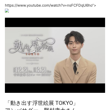
https://www.youtube.com/watch?v=nsFCFDqU6ho“>
「動き出す浮世絵展 TOKYO」