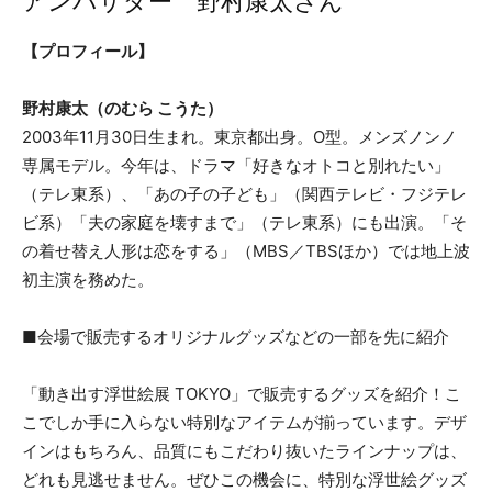
アンバサダー 野村康太さん
【プロフィール】
野村康太（のむら こうた）
2003年11月30日生まれ。東京都出身。O型。メンズノンノ
専属モデル。今年は、ドラマ「好きなオトコと別れたい」
（テレ東系）、「あの子の子ども」（関西テレビ・フジテレ
ビ系）「夫の家庭を壊すまで」（テレ東系）にも出演。「そ
の着せ替え人形は恋をする」（MBS／TBSほか）では地上波
初主演を務めた。
■会場で販売するオリジナルグッズなどの一部を先に紹介
「動き出す浮世絵展 TOKYO」で販売するグッズを紹介！こ
こでしか手に入らない特別なアイテムが揃っています。デザ
インはもちろん、品質にもこだわり抜いたラインナップは、
どれも見逃せません。ぜひこの機会に、特別な浮世絵グッズ