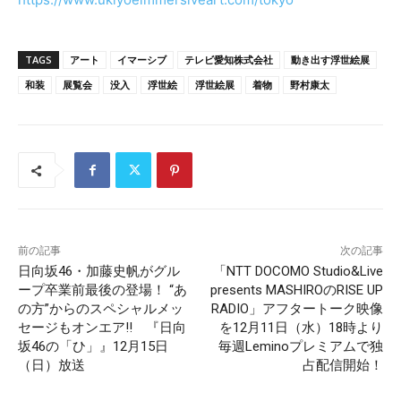
TAGS
アート
イマーシブ
テレビ愛知株式会社
動き出す浮世絵展
和装
展覧会
没入
浮世絵
浮世絵展
着物
野村康太
前の記事
次の記事
日向坂46・加藤史帆がグル
「NTT DOCOMO Studio&Live
ープ卒業前最後の登場！ “あ
presents MASHIROのRISE UP
の方”からのスペシャルメッ
RADIO」アフタートーク映像
セージもオンエア!! 『日向
を12月11日（水）18時より
坂46の「ひ」』12月15日
毎週Leminoプレミアムで独
（日）放送
占配信開始！