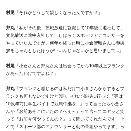
村尾
「それがどうして親しくなったんですか？」
邦丸
「私がその後、茨城放送に就職して10年後に退社して、
文化放送に途中入社して、しばらくスポーツアナウンサーを
やっていたんですが、何年か経った時に小倉智昭さんに御挨
拶をちゃんとしたほうがいいんじゃないかと思いまして…」
村尾
「小倉さんと邦丸さんは出会ってから10年以上ブランク
があったわけですよね？」
邦丸
「ブランクと感じるのは私だけで小倉さんからするとブ
ランクも何もないですけど(笑)。それで挨拶に行って『実は
10数年前に学生バイトで競馬中継を…』って言ったら小倉さ
んが『お前あそこにいたの？へぇ～』って言ってニヤッと笑
って『お前今何やってんの？』って聞いてくれたんです。そ
れで『スポーツ部のアナウンサーと朝の番組やってます』っ