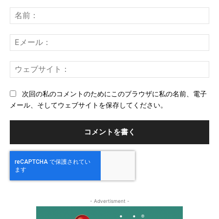
コ
メ
名
ン
前
ト：
E
メ
ー
ウ
ル
ェ
ブ
次回の私のコメントのためにこのブラウザに私の名前、電子
サ
メール、そしてウェブサイトを保存してください。
イ
ト
- Advertisment -