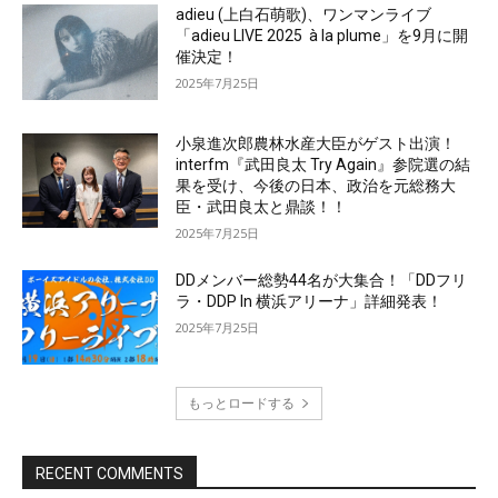
adieu (上白石萌歌)、ワンマンライブ
「adieu LIVE 2025 à la plume」を9月に開
催決定！
2025年7月25日
小泉進次郎農林水産大臣がゲスト出演！
interfm『武田良太 Try Again』参院選の結
果を受け、今後の日本、政治を元総務大
臣・武田良太と鼎談！！
2025年7月25日
DDメンバー総勢44名が大集合！「DDフリ
ラ・DDP In 横浜アリーナ」詳細発表！
2025年7月25日
もっとロードする
RECENT COMMENTS