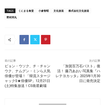
TAGS
くにまる食堂
小倉智昭
文化放送
株式会社文化放送
野村邦丸
前の記事
次の記事
ピョン・ウソク、チ・チャン
「加賀百万石バスト」復
ウク、ナムグン・ミンら人気
活！ 藤乃あおい写真集『ハ
俳優が登場！「韓流スタージ
レテヨカッタ』2025年1月30
ャックS★俳優SP」12月21日
日に発売決定
(土)特集放送！CS衛星劇場