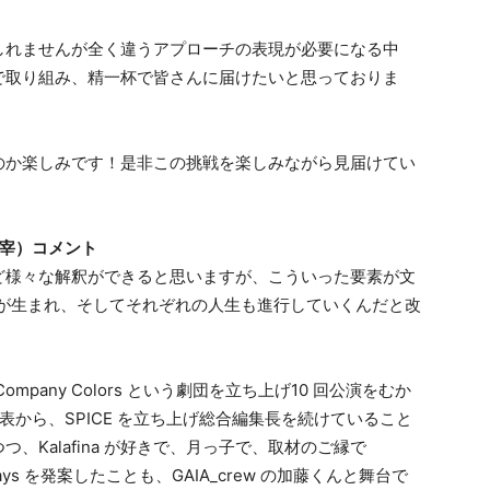
しれませんが全く違うアプローチの表現が必要になる中
で取り組み、精一杯で皆さんに届けたいと思っておりま
のか楽しみです！是非この挑戦を楽しみながら見届けてい
s 主宰）コメント
など様々な解釈ができると思いますが、こういった要素が文
愛憎が生まれ、そしてそれぞれの人生も進行していくんだと改
ompany Colors という劇団を立ち上げ10 回公演をむか
ア代表から、SPICE を立ち上げ総合編集長を続けていること
Kalafina が好きで、月っ子で、取材のご縁で
 days を発案したことも、GAIA_crew の加藤くんと舞台で