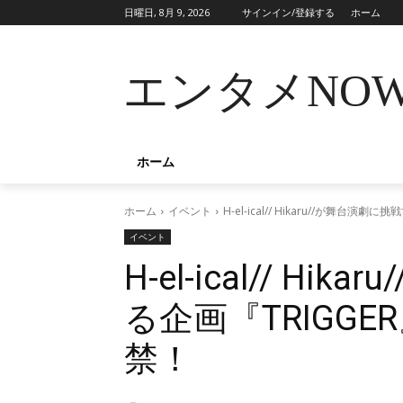
日曜日, 8月 9, 2026
サインイン/登録する
ホーム
エンタメNO
ホーム
ホーム
イベント
H-el-ical// Hikaru//が舞台
イベント
H-el-ical// H
る企画『TRIGG
禁！