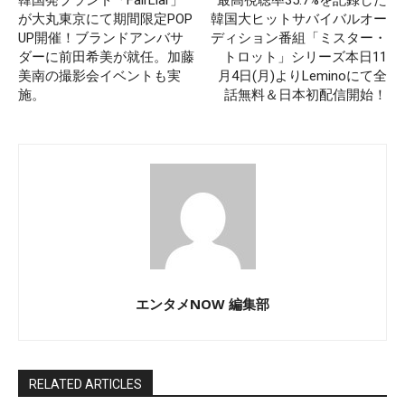
韓国発ブランド「FairLiar」
最高視聴率35.7%を記録した
が大丸東京にて期間限定POP
韓国大ヒットサバイバルオー
UP開催！ブランドアンバサ
ディション番組「ミスター・
ダーに前田希美が就任。加藤
トロット」シリーズ本日11
美南の撮影会イベントも実
月4日(月)よりLeminoにて全
施。
話無料＆日本初配信開始！
エンタメNOW 編集部
RELATED ARTICLES