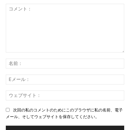
コ
メ
名
ン
前
ト：
E
メ
ー
ウ
ル
ェ
ブ
次回の私のコメントのためにこのブラウザに私の名前、電子
サ
メール、そしてウェブサイトを保存してください。
イ
ト