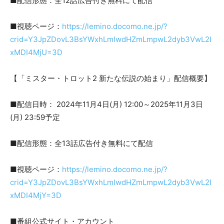
■配信形態：全12話広告付き無料にて配信
■視聴ページ：
https://lemino.docomo.ne.jp/?
crid=Y3JpZDovL3BsYWxhLmlwdHZmLmpwL2dyb3VwL2I
xMDI4MjU=3D
【「ミスター・トロット2 新たな伝説の始まり」配信概要】
■配信日時： 2024年11月4日(月) 12:00～2025年11月3日
(月) 23:59予定
■配信形態：全13話広告付き無料にて配信
■視聴ページ：
https://lemino.docomo.ne.jp/?
crid=Y3JpZDovL3BsYWxhLmlwdHZmLmpwL2dyb3VwL2I
xMDI4MjY=3D
■番組公式サイト・アカウント