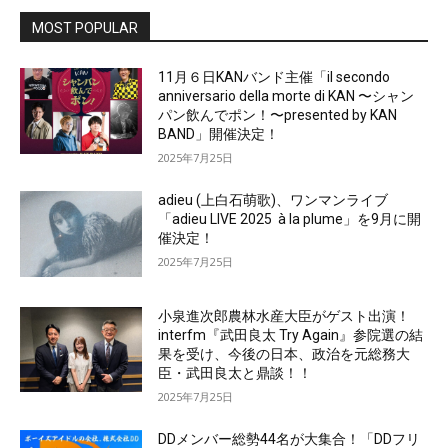
MOST POPULAR
11月６日KANバンド主催「il secondo
anniversario della morte di KAN 〜シャン
パン飲んでポン！〜presented by KAN
BAND」開催決定！
2025年7月25日
adieu (上白石萌歌)、ワンマンライブ
「adieu LIVE 2025 à la plume」を9月に開
催決定！
2025年7月25日
小泉進次郎農林水産大臣がゲスト出演！
interfm『武田良太 Try Again』参院選の結
果を受け、今後の日本、政治を元総務大
臣・武田良太と鼎談！！
2025年7月25日
DDメンバー総勢44名が大集合！「DDフリ