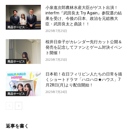
小泉進次郎農林水産大臣がゲスト出演！
interfm『武田良太 Try Again』参院選の結
果を受け、今後の日本、政治を元総務大
臣・武田良太と鼎談！！
商品サービス
2025年7月25日
桜井日奈子がカレンダー先行カット公開＆
発売を記念してファンとゲーム対決イベン
ト開催！
2025年7月25日
商品サービス
日本初！在日フィリピン人たちの日常を描
くショートドラマ「ハロハロ★ハウス」7
月28日(月)より配信開始！
2025年7月24日
商品サービス
返事を書く