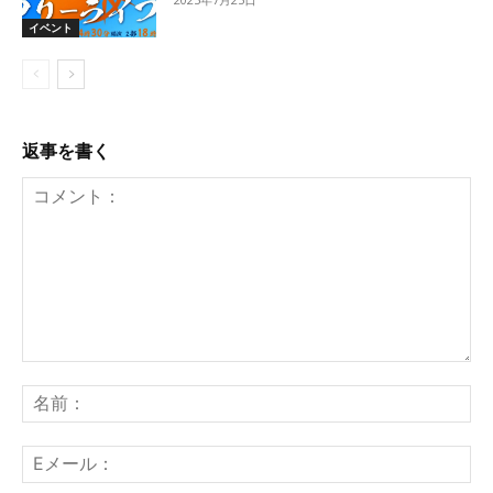
イベント
返事を書く
コ
メ
名
ン
前
ト：
E
メ