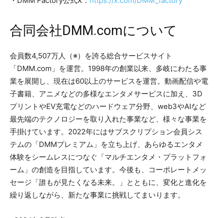
・DMM Factory公式X：
https://x.com/DMM_factory
合同会社DMM.comについて
会員数4,507万人（※）を誇る総合サービスサイト
「DMM.com」を運営。1998年の創業以来、多岐にわたる事
業を展開し、現在は60以上のサービスを運営。動画配信や電
子書籍、アニメなどの多様なエンタメサービスに加え、3D
プリントやEV充電などのハードウェア分野、web3やAIなど
最先端のテクノロジーを取り入れた事業など、様々な事業を
手掛けています。2022年にはサブスクリプション会員シス
テムの「DMMプレミアム」を立ち上げ、あらゆるエンタメ
体験をシームレスにつなぐ「マルチエンタメ・プラットフォ
ーム」の創造を目指しています。今後も、コーポレートメッ
セージ「誰もが見たくなる未来。」とともに、変化と進化を
繰り返しながら、新たな事業に挑戦してまいります。