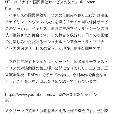
NTLive『ナイ〜国民保健サービスの父〜』 ©️ Johan
Persson
イギリスの国民保険サービスの仕組みを創り上げた政治家
アナイリン・べヴァンの人生を描く『ナイ〜国民保健サービ
スの父〜』は、イギリス上演時に主演マイケル・シーンの演
技が絶賛された舞台です。その舞台を収録し、日本の映画館
でお楽しみいただけるナショナル・シアター・ライブ『ナ
イ〜国民保健サービスの父〜』が現在、劇場公開中です。
本作に主演するマイケル・シーンと、演出家ルーファス・
ノリスの対談動画の第二弾が公開になりました。二人は、王
立演劇学校（RADA）で初めて出会い、今回本作で再会を果
たしたことを、思い出話を含めて語ってくれています。
https://www.youtube.com/watch?v=G_fQXNov_so“>
スクリーンで英国の演劇を味わえる絶好の機会です。ぜひ映