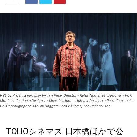
NYE by Price, , a new play by Tim Price, Director - Rufus Norris, Set Designer - Vicki
Mortimer, Costume Designer - Kinnetia Isidore, Lighting Designer - Paule Constable,
Co-Choreographer -Steven Hoggett, Jess Williams, The National The
TOHOシネマズ 日本橋ほかで公