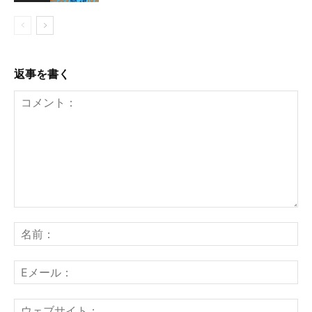
返事を書く
コ
メ
名
ン
前
ト：
E
メ
ー
ウ
ル