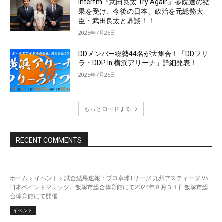
interfm『武田良太 Try Again』参院選の結
果を受け、今後の日本、政治を元総務大
臣・武田良太と鼎談！！
2025年7月25日
DDメンバー総勢44名が大集合！「DDフリ
ラ・DDP In 横浜アリーナ」詳細発表！
2025年7月25日
もっとロードする
RECENT COMMENTS