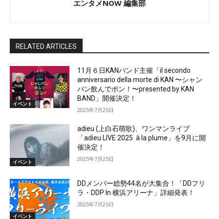
エンタメNOW 編集部
RELATED ARTICLES
11月６日KANバンド主催「il secondo
anniversario della morte di KAN 〜シャン
パン飲んでポン！〜presented by KAN
BAND」開催決定！
イベント
2025年7月25日
adieu (上白石萌歌)、ワンマンライブ
「adieu LIVE 2025 à la plume」を9月に開
催決定！
2025年7月25日
イベント
DDメンバー総勢44名が大集合！「DDフリ
ラ・DDP In 横浜アリーナ」詳細発表！
2025年7月25日
イベント