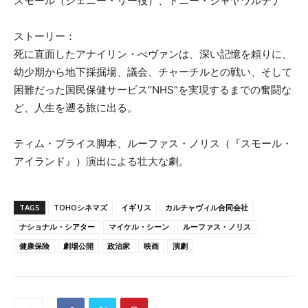
スモール（ジェニー・リー役）、トニー・ジャヤワルデナ
ストーリー：
死に直面したアナイリン・べヴァンは、深い記憶を頼りに、
幼少期から地下採掘場、議会、チャーチルとの戦い、そして
困難だった国民保健サービス“NHS”を実現するまでの奮闘な
ど、人生を遡る旅に出る。
ティム・プライス脚本、ルーファス・ノリス（『スモール・
アイランド』）演出による壮大な劇。
TAGS
TOHOシネマズ
イギリス
カルチャヴィル合同会社
ナショナル・シアター
マイケル・シーン
ルーファス・ノリス
健康保険
劇場公開
政治家
映画
演劇