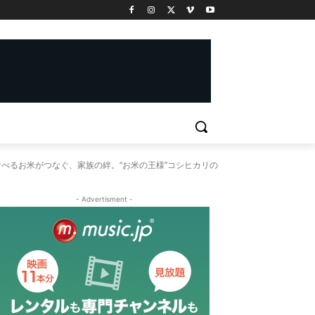
べるお米がつなぐ、家族の絆。“お米の王様”コシヒカリの
- Advertisment -