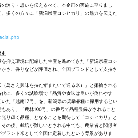
者の誇り・思いを伝えるべく、本企画の実施に至りまし
て、多くの方々に「新潟県産コシヒカリ」の魅力を伝えた
pecial.php
歴史
量を抑え環境に配慮した生産を進めてきた「新潟県産コシ
やかさ、香りなどが評価され、全国ブランドとして支持さ
米（鳥さえ興味を持たずまたいで通る米）」と揶揄される
時代に、多くの試験場で「品質や食味は良いが倒れやす
いた「越南17号」を、新潟県の奨励品種に採用するとい
もあり、「農林100号」の番号で品種登録がされること
に光り輝く品種」となることを期待して「コシヒカリ」と
。その後、栽培が難しいとされる中でも、農業者と関係者
がブランド米として全国に定着したという背景がありま