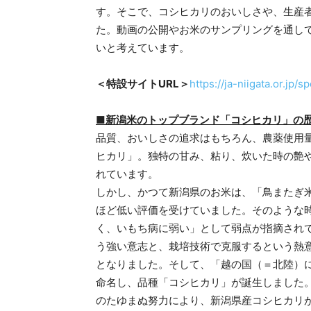
す。そこで、コシヒカリのおいしさや、生産
た。動画の公開やお米のサンプリングを通し
いと考えています。
＜特設サイトURL＞
https://ja-niigata.or.jp/s
■新潟米のトップブランド「コシヒカリ」の
品質、おいしさの追求はもちろん、農薬使用
ヒカリ」。独特の甘み、粘り、炊いた時の艶
れています。
しかし、かつて新潟県のお米は、「鳥またぎ
ほど低い評価を受けていました。そのような
く、いもち病に弱い」として弱点が指摘されて
う強い意志と、栽培技術で克服するという熱意
となりました。そして、「越の国（＝北陸）
命名し、品種「コシヒカリ」が誕生しました
のたゆまぬ努力により、新潟県産コシヒカリ