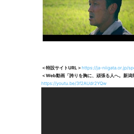
＜特設サイトURL＞
https://ja-niigata.or.jp/s
＜Web動画「誇りを胸に、頑張る人へ。新潟県産
https://youtu.be/3f2AUdr2YQw