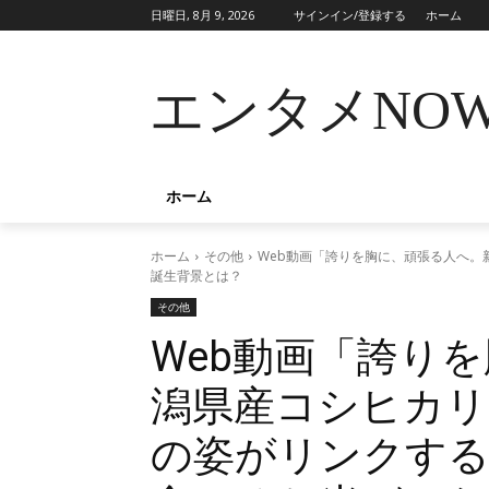
日曜日, 8月 9, 2026
サインイン/登録する
ホーム
エンタメNO
ホーム
ホーム
その他
Web動画「誇りを胸に、頑張る人へ。
誕生背景とは？
その他
Web動画「誇り
潟県産コシヒカリ
の姿がリンクする