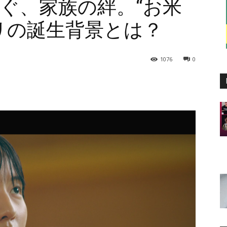
ぐ、家族の絆。“お米
リの誕生背景とは？
1076
0