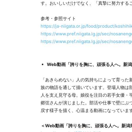
す。おいしいだけでなく、「真摯に努力する
参考・参照サイト
https://ja-niigata.or.jp/food/product/koshihi
https://www.pref.niigata.lg.jp/sec/nosane
https://www.pref.niigata.lg.jp/sec/nosane
Web動画「誇りを胸に、頑張る人へ。新
「あきらめない」人の気持ちによって育った
族の物語を通して描いています。登場人物は
人を支え見守る母。娘役を注目の若手女優・
郷弦さんが演じました。部活や仕事で壁にぶ
戻す様子を描く、心温まる動画になっていま
＜Web動画「誇りを胸に、頑張る人へ。新潟県産