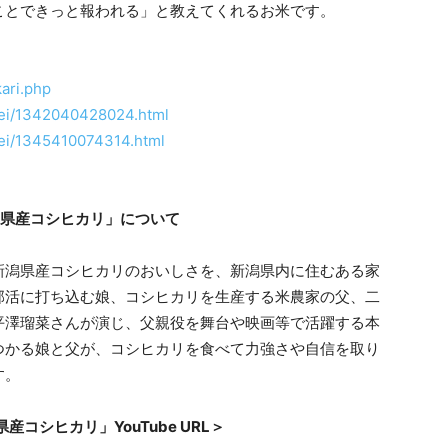
ことできっと報われる」と教えてくれるお米です。
kari.php
ngei/1342040428024.html
ngei/1345410074314.html
潟県産コシヒカリ」について
新潟県産コシヒカリのおいしさを、新潟県内に住むある家
部活に打ち込む娘、コシヒカリを生産する米農家の父、二
平澤瑠菜さんが演じ、父親役を舞台や映画等で活躍する本
つかる娘と父が、コシヒカリを食べて力強さや自信を取り
す。
コシヒカリ」YouTube URL＞