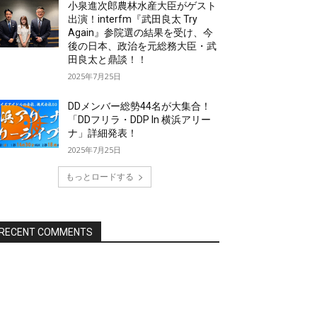
小泉進次郎農林水産大臣がゲスト
出演！interfm『武田良太 Try
Again』参院選の結果を受け、今
後の日本、政治を元総務大臣・武
田良太と鼎談！！
2025年7月25日
DDメンバー総勢44名が大集合！
「DDフリラ・DDP In 横浜アリー
ナ」詳細発表！
2025年7月25日
もっとロードする
RECENT COMMENTS