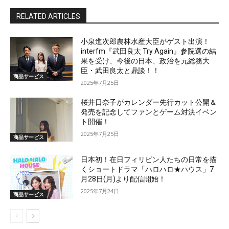
RELATED ARTICLES
小泉進次郎農林水産大臣がゲスト出演！
interfm『武田良太 Try Again』参院選の結
果を受け、今後の日本、政治を元総務大
臣・武田良太と鼎談！！
商品サービス
2025年7月25日
桜井日奈子がカレンダー先行カット公開＆
発売を記念してファンとゲーム対決イベン
ト開催！
2025年7月25日
商品サービス
日本初！在日フィリピン人たちの日常を描
くショートドラマ「ハロハロ★ハウス」7
月28日(月)より配信開始！
2025年7月24日
商品サービス