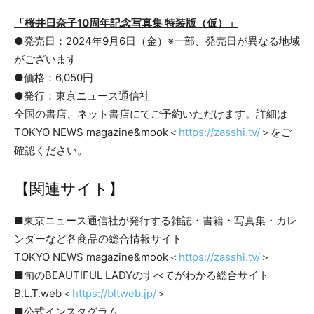
「桜井日奈子10周年記念写真集 特装版（仮）」
●発売日：2024年9月6日（金）※一部、発売日が異なる地域
がございます
●価格：6,050円
●発行：東京ニュース通信社
全国の書店、ネット書店にてご予約いただけます。詳細は
TOKYO NEWS magazine&mook＜
https://zasshi.tv/
＞をご
確認ください。
【関連サイト】
■東京ニュース通信社が発行する雑誌・書籍・写真集・カレ
ンダーなど各商品の総合情報サイト
TOKYO NEWS magazine&mook＜
https://zasshi.tv/
＞
■旬のBEAUTIFUL LADYのすべてがわかる総合サイト
B.L.T.web＜
https://bltweb.jp/
＞
■公式インスタグラム