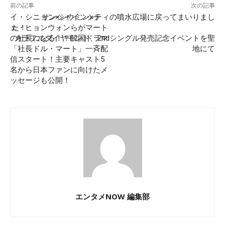
前の記事
次の記事
イ・シニョン×シウミン×チ
サンシャインシティの噴水広場に戻ってまいりまし
ェ・ヒョンウォンらがマート
た！
の社長になる！？韓国ドラマ
カラフルダイヤモンド、2ndシングル発売記念イベントを聖
「社長ドル・マート」一斉配
地にて
信スタート！主要キャスト5
名から日本ファンに向けたメ
ッセージも公開！
エンタメNOW 編集部