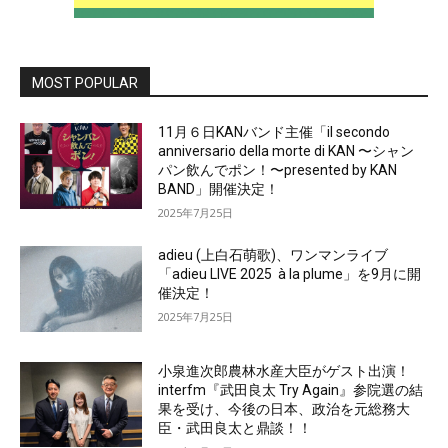
MOST POPULAR
11月６日KANバンド主催「il secondo
anniversario della morte di KAN 〜シャン
パン飲んでポン！〜presented by KAN
BAND」開催決定！
2025年7月25日
adieu (上白石萌歌)、ワンマンライブ
「adieu LIVE 2025 à la plume」を9月に開
催決定！
2025年7月25日
小泉進次郎農林水産大臣がゲスト出演！
interfm『武田良太 Try Again』参院選の結
果を受け、今後の日本、政治を元総務大
臣・武田良太と鼎談！！