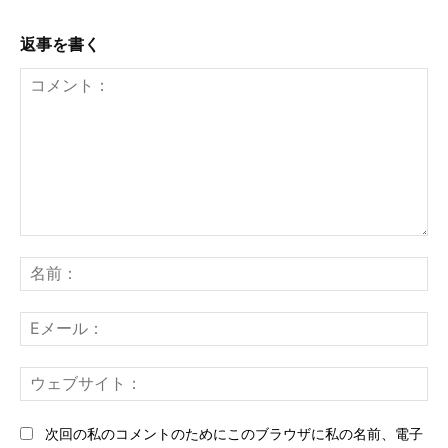
返事を書く
コ
メ
名
ン
前
ト：
E
メ
ー
ウ
ル
ェ
ブ
次回の私のコメントのためにこのブラウザに私の名前、電子
サ