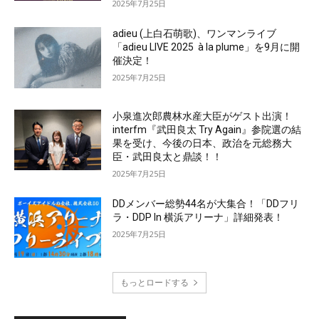
2025年7月25日
adieu (上白石萌歌)、ワンマンライブ
「adieu LIVE 2025 à la plume」を9月に開
催決定！
2025年7月25日
小泉進次郎農林水産大臣がゲスト出演！
interfm『武田良太 Try Again』参院選の結
果を受け、今後の日本、政治を元総務大
臣・武田良太と鼎談！！
2025年7月25日
DDメンバー総勢44名が大集合！「DDフリ
ラ・DDP In 横浜アリーナ」詳細発表！
2025年7月25日
もっとロードする