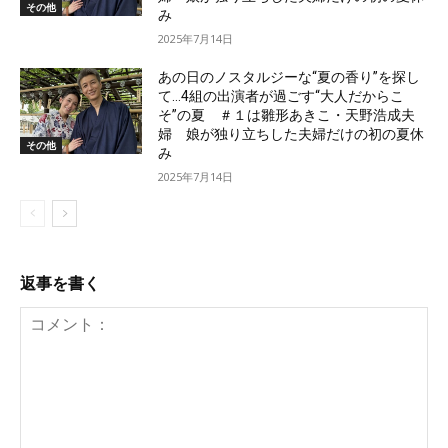
その他
み
2025年7月14日
あの日のノスタルジーな“夏の香り”を探し
て…4組の出演者が過ごす“大人だからこ
そ”の夏 ＃１は雛形あきこ・天野浩成夫
婦 娘が独り立ちした夫婦だけの初の夏休
その他
み
2025年7月14日
返事を書く