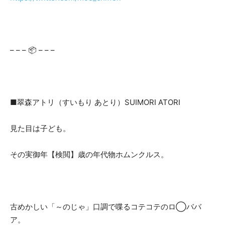
– – – 📦 – – –
■翠森アトリ（すいもり あとり）SUIMORI ATORI
見た目は子ども。
その実御年【検閲】歳の年代物ホムンクルス。
古めかしい「～のじゃ」口調で喋るコテコテのロ◯ババ
ア。