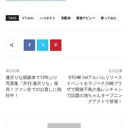
TAGS
VTuber
ハコネクト
初配信
新規デビュー
歌ってみた
前の記事
次の記事
逢沢りな紙媒体で12年ぶり
STU48 1stアルバムリリース
写真集『月刊 逢沢りな』発
イベントをラゾーナ川崎プラ
売！ファン生でのお渡しに熱
ザで開催千鳥の鬼レンチャン
狂中！
で話題の池ちゃんオープニン
グアクトで登場！