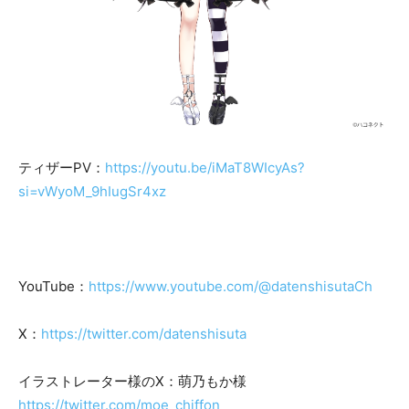
ティザーPV：
https://youtu.be/iMaT8WIcyAs?
si=vWyoM_9hIugSr4xz
YouTube：
https://www.youtube.com/@datenshisutaCh
X：
https://twitter.com/datenshisuta
イラストレーター様のX：萌乃もか様
https://twitter.com/moe_chiffon