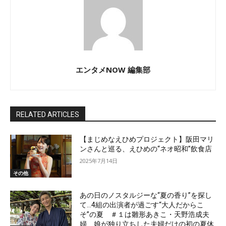
エンタメNOW 編集部
RELATED ARTICLES
【まじめなえひめプロジェクト】阪田マリ
ンさんと巡る、えひめの“ネオ昭和”飲食店
2025年7月14日
その他
あの日のノスタルジーな“夏の香り”を探し
て…4組の出演者が過ごす“大人だからこ
そ”の夏 ＃１は雛形あきこ・天野浩成夫
婦 娘が独り立ちした夫婦だけの初の夏休