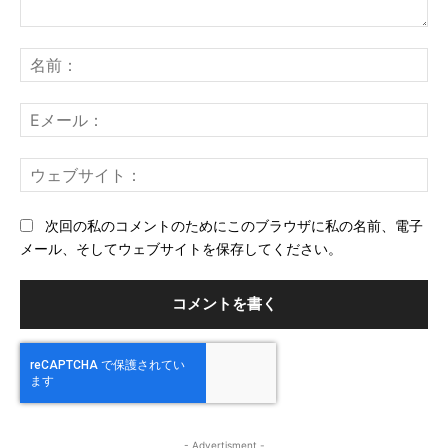
コ
メ
名
ン
前
ト：
E
メ
ー
ウ
ル
ェ
ブ
次回の私のコメントのためにこのブラウザに私の名前、電子
サ
メール、そしてウェブサイトを保存してください。
イ
ト
- Advertisment -