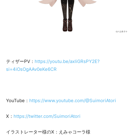
ティザーPV：
https://youtu.be/axliGRsPY2E?
si=4iOsOgAAv0eKe6CR
YouTube：
https://www.youtube.com/@SuimoriAtori
X：
https://twitter.com/SuimoriAtori
イラストレーター様のX：えみゃコーラ様