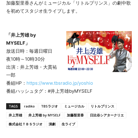
加藤梨里香さんがミュージカル「リトルプリンス」の劇中歌
を初めてスタジオ生ライブします。
「井上芳雄 by
MYSELF」
放送日時：毎週日曜日
夜10時～10時30分
出演：井上芳雄・大貫祐
一郎
番組HP：
https://www.tbsradio.jp/yoshio
番組ハッシュタグ：#井上芳雄byMYSELF
TAGS
radiko
TBSラジオ
ミュージカル
リトルプリンス
井上芳雄
井上芳雄 by MYSELF
加藤梨里香
日比谷シアタークリエ
株式会社ＴＢＳラジオ
演劇
生ライブ