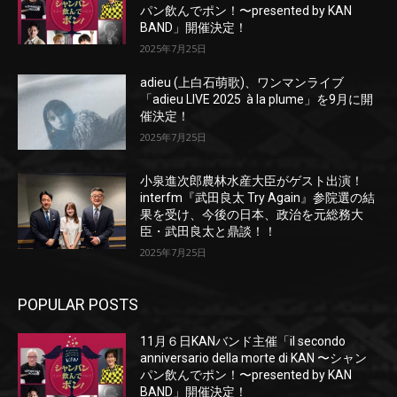
パン飲んでポン！〜presented by KAN
BAND」開催決定！
2025年7月25日
adieu (上白石萌歌)、ワンマンライブ
「adieu LIVE 2025 à la plume」を9月に開
催決定！
2025年7月25日
小泉進次郎農林水産大臣がゲスト出演！
interfm『武田良太 Try Again』参院選の結
果を受け、今後の日本、政治を元総務大
臣・武田良太と鼎談！！
2025年7月25日
POPULAR POSTS
11月６日KANバンド主催「il secondo
anniversario della morte di KAN 〜シャン
パン飲んでポン！〜presented by KAN
BAND」開催決定！