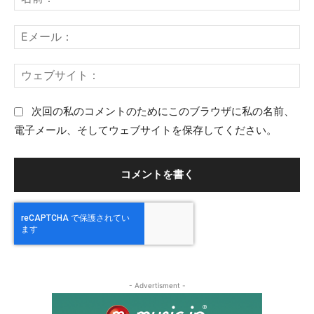
前
ン
：
E
ト
メ
：
ー
ウ
ル
ェ
：
ブ
次回の私のコメントのためにこのブラウザに私の名前、
サ
電子メール、そしてウェブサイトを保存してください。
イ
ト
：
- Advertisment -