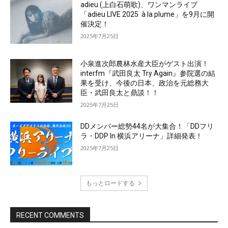
adieu (上白石萌歌)、ワンマンライブ
「adieu LIVE 2025 à la plume」を9月に開
催決定！
2025年7月25日
小泉進次郎農林水産大臣がゲスト出演！
interfm『武田良太 Try Again』参院選の結
果を受け、今後の日本、政治を元総務大
臣・武田良太と鼎談！！
2025年7月25日
DDメンバー総勢44名が大集合！「DDフリ
ラ・DDP In 横浜アリーナ」詳細発表！
2025年7月25日
もっとロードする
RECENT COMMENTS