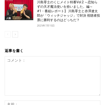
川島零士のくじメイト特番Vol.2 ～恋知ら
ずの天才魔法使いを拾いました。編～
#1・番組レポート】 川島零士と赤澤遼太
郎が「ウィッチジャッジ」で対決 視聴者投
人物
票に勝利するのはどっちだ？
2025年7月15日
返事を書く
コ
名
メ