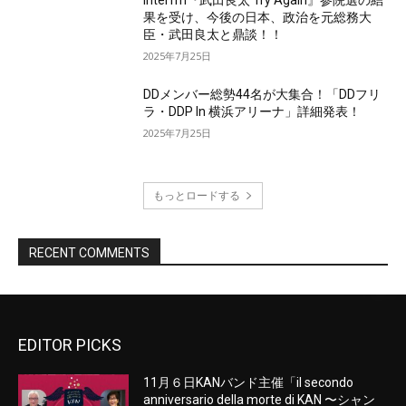
EDITOR PICKS
11月６日KANバンド主催「il secondo
anniversario della morte di KAN 〜シャン