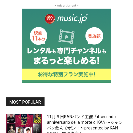
- Advertisment -
MOST POPULAR
11月６日KANバンド主催「il secondo
anniversario della morte di KAN 〜シャン
パン飲んでポン！〜presented by KAN