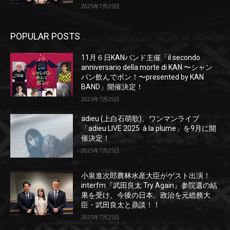
2025年7月25日
POPULAR POSTS
11月６日KANバンド主催「il secondo
anniversario della morte di KAN 〜シャン
パン飲んでポン！〜presented by KAN
BAND」開催決定！
2025年7月25日
adieu (上白石萌歌)、ワンマンライブ
「adieu LIVE 2025 à la plume」を9月に開
催決定！
2025年7月25日
小泉進次郎農林水産大臣がゲスト出演！
interfm『武田良太 Try Again』参院選の結
果を受け、今後の日本、政治を元総務大
臣・武田良太と鼎談！！
2025年7月25日