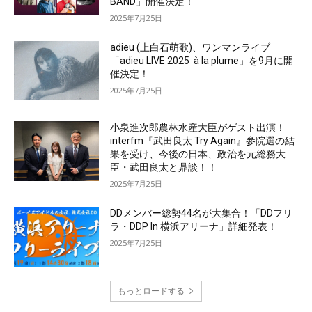
BAND」開催決定！
2025年7月25日
adieu (上白石萌歌)、ワンマンライブ
「adieu LIVE 2025 à la plume」を9月に開
催決定！
2025年7月25日
小泉進次郎農林水産大臣がゲスト出演！
interfm『武田良太 Try Again』参院選の結
果を受け、今後の日本、政治を元総務大
臣・武田良太と鼎談！！
2025年7月25日
DDメンバー総勢44名が大集合！「DDフリ
ラ・DDP In 横浜アリーナ」詳細発表！
2025年7月25日
もっとロードする