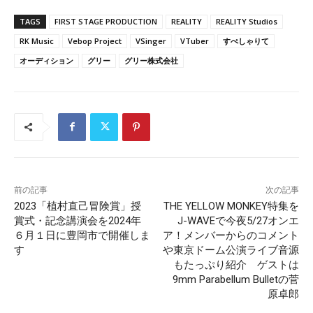
TAGS
FIRST STAGE PRODUCTION
REALITY
REALITY Studios
RK Music
Vebop Project
VSinger
VTuber
すぺしゃりて
オーディション
グリー
グリー株式会社
前の記事
次の記事
2023「植村直己冒険賞」授
THE YELLOW MONKEY特集を
賞式・記念講演会を2024年
J-WAVEで今夜5/27オンエ
６月１日に豊岡市で開催しま
ア！メンバーからのコメント
す
や東京ドーム公演ライブ音源
もたっぷり紹介 ゲストは
9mm Parabellum Bulletの菅
原卓郎