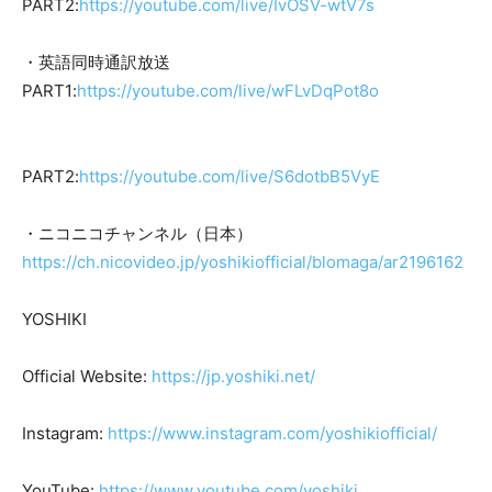
PART2:
https://youtube.com/live/IvOSV-wtV7s
・英語同時通訳放送
PART1:
https://youtube.com/live/wFLvDqPot8o
PART2:
https://youtube.com/live/S6dotbB5VyE
・ニコニコチャンネル（日本）
https://ch.nicovideo.jp/yoshikiofficial/blomaga/ar2196162
YOSHIKI
Official Website:
https://jp.yoshiki.net/
Instagram:
https://www.instagram.com/yoshikiofficial/
YouTube:
https://www.youtube.com/yoshiki