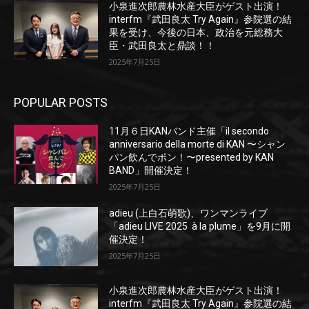
小泉進次郎農林水産大臣がゲスト出演！
interfm『武田良太 Try Again』参院選の結
果を受け、今後の日本、政治を元総務大
臣・武田良太と鼎談！！
2025年7月25日
POPULAR POSTS
11月６日KANバンド主催「il secondo
anniversario della morte di KAN 〜シャン
パン飲んでポン！〜presented by KAN
BAND」開催決定！
2025年7月25日
adieu (上白石萌歌)、ワンマンライブ
「adieu LIVE 2025 à la plume」を9月に開
催決定！
2025年7月25日
小泉進次郎農林水産大臣がゲスト出演！
interfm『武田良太 Try Again』参院選の結