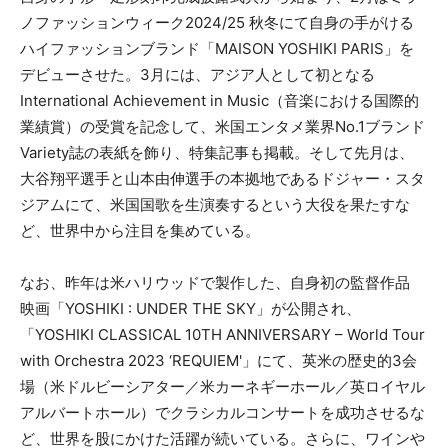
ノファッションウィーク2024/25 秋冬にて自身の手がける
ハイファッションブランド「MAISON YOSHIKI PARIS」を
デビューさせた。3月には、アジア人として初となる
International Achievement in Music（音楽における国際的
業績賞）の受賞を記念して、米国エンタメ業界No.1ブランド
Variety誌の表紙を飾り、特集記事も掲載。そして先月は、
大谷翔平選手と山本由伸選手の本拠地であるドジャー・スタ
ジアムにて、米国国歌を生演奏するという大役を果たすな
ど、世界中から注目を集めている。
なお、昨年は米ハリウッドで製作した、自身初の監督作品
映画「YOSHIKI : UNDER THE SKY」が公開され、
「YOSHIKI CLASSICAL 10TH ANNIVERSARY – World Tour
with Orchestra 2023 ‘REQUIEM'」にて、英米の歴史的3会
場（米ドルビーシアター／米カーネギーホール／英ロイヤル
アルバートホール）でクラシカルコンサートを成功させるな
ど、世界を股にかけた活躍が続いている。さらに、ワインや