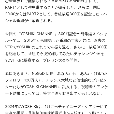
む全世界）で配信される『YOSHIKI CHANNEL』にて、
PART1として生中継することが決定した。さらに、同日
20:00からはPART2として、番組放送300回を記念したスペ
シャル番組が生放送される。
今回の『YOSHIKI CHANNEL』300回記念〜総集編スペシャ
ル〜では、2015年から開始した番組の年表と共に、過去の
VTRでYOSHIKIのこれまでを振り返る。さらに、放送300回
を記念して、番組で今後実施してみたいチャレンジ企画を
YOSHIKIに提案する、プレゼン大会を開催。
原口あきまさ、NoGoD 団長、みなみかわ、あみか（TikTok
フォロワー120万人）、チャンス大城など個性的なプレゼン
ターたちがYOSHIKI CHANNELに乱入する。視聴者のアンケ
ート結果によっては、特大企画が動き出すかもしれない。
2024年のYOSHIKIは、1月に米チャイニーズ・シアターにて
自身の手形・足形刻印完成披露式典から始まり、2月はミラ