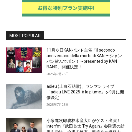
MOST POPULAR
11月６日KANバンド主催「il secondo
anniversario della morte di KAN 〜シャン
パン飲んでポン！〜presented by KAN
BAND」開催決定！
2025年7月25日
adieu (上白石萌歌)、ワンマンライブ
「adieu LIVE 2025 à la plume」を9月に開
催決定！
2025年7月25日
小泉進次郎農林水産大臣がゲスト出演！
interfm『武田良太 Try Again』参院選の結
果を受け、今後の日本、政治を元総務大