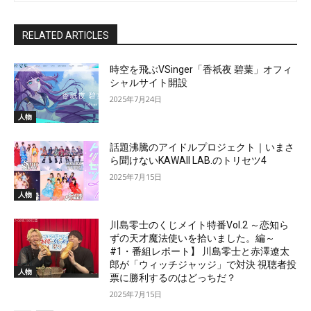
RELATED ARTICLES
時空を飛ぶVSinger「香祇夜 碧葉」オフィ
シャルサイト開設
2025年7月24日
人物
話題沸騰のアイドルプロジェクト｜いまさ
ら聞けないKAWAII LAB.のトリセツ4
2025年7月15日
人物
川島零士のくじメイト特番Vol.2 ～恋知ら
ずの天才魔法使いを拾いました。編～
#1・番組レポート】 川島零士と赤澤遼太
郎が「ウィッチジャッジ」で対決 視聴者投
人物
票に勝利するのはどっちだ？
2025年7月15日