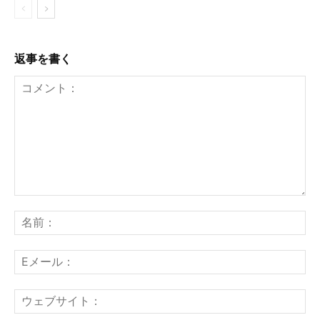
返事を書く
コ
メ
名
ン
前
ト：
E
メ
ー
ウ
ル
ェ