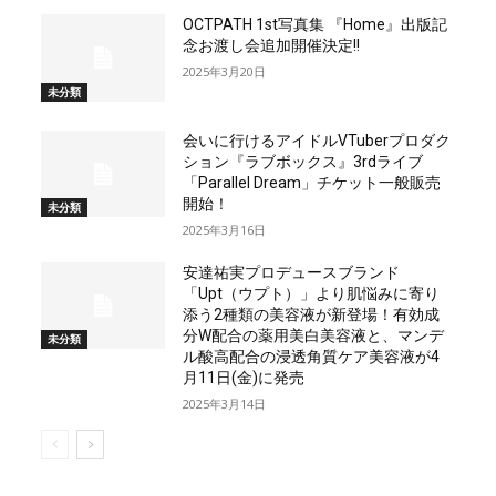
OCTPATH 1st写真集 『Home』出版記
念お渡し会追加開催決定!!
2025年3月20日
未分類
会いに行けるアイドルVTuberプロダク
ション『ラブボックス』3rdライブ
「Parallel Dream」チケット一般販売
開始！
未分類
2025年3月16日
安達祐実プロデュースブランド
「Upt（ウプト）」より肌悩みに寄り
添う2種類の美容液が新登場！有効成
分W配合の薬用美白美容液と、マンデ
未分類
ル酸高配合の浸透角質ケア美容液が4
月11日(金)に発売
2025年3月14日