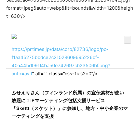
format=jpeg&auto=webp&fit=bounds&width=1200&heigh
t=630“/>
https://prtimes.jp/data/corp/82736/logo/pc-
f1aa45275bbdce2c21028609695226bf-
40a44bd091f4ba50e742697cb23506bf.png?
auto=avif
” alt=”” class=”css-1ias2o0″/>
ふせえりさん（フィンランド所属）の宣伝素材が使い
放題に！IPマーケティング包括支援サービス
「Skettt（スケット）」に参加し、地方・中小企業のマ
ーケティングを支援