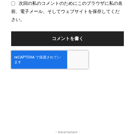
：
ブ
次回の私のコメントのためにこのブラウザに私の名
サ
前、電子メール、そしてウェブサイトを保存してくだ
イ
さい。
ト
：
- Advertisment -