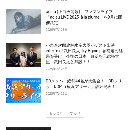
adieu (上白石萌歌)、ワンマンライブ
「adieu LIVE 2025 à la plume」を9月に開
催決定！
2025年7月25日
小泉進次郎農林水産大臣がゲスト出演！
interfm『武田良太 Try Again』参院選の結
果を受け、今後の日本、政治を元総務大
臣・武田良太と鼎談！！
2025年7月25日
DDメンバー総勢44名が大集合！「DDフリ
ラ・DDP In 横浜アリーナ」詳細発表！
2025年7月25日
もっとロードする
資料をダウンロード