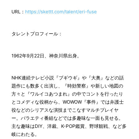
URL：
https://skettt.com/talent/eri-fuse
タレントプロフィール：
1962年9月22日、神奈川県出身。
NHK連続テレビ小説『ブギウギ』や『大奥』などの話
題作にも数多く出演し、『時効警察』や新しい地図の
方々と『ワルイコあつまれ』の中でコントを行ったり
とコメディな役柄から、WOWOW『事件』では弁護士
役などのシリアスな演技までこなすマルチプレイヤ
ー。バラエティ番組などでは多趣味な一面も見せる。
主な趣味はDIY、洋裁、K-POP鑑賞、野球観戦、など多
岐にわたる。