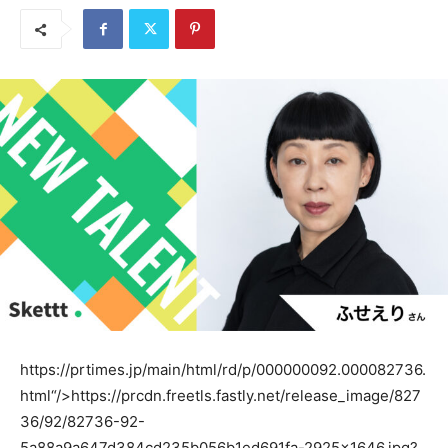
https://prtimes.jp/main/html/rd/p/000000092.000082736.
html“/>
https://prcdn.freetls.fastly.net/release_image/827
36/92/82736-92-
5a88a9a647d384cd235b056b1ed691fa-2925×1646.jpg?