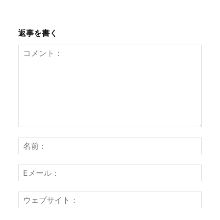
返事を書く
コ
名
メ
前
ン
：
E
ト
メ
：
ー
ウ
ル
ェ