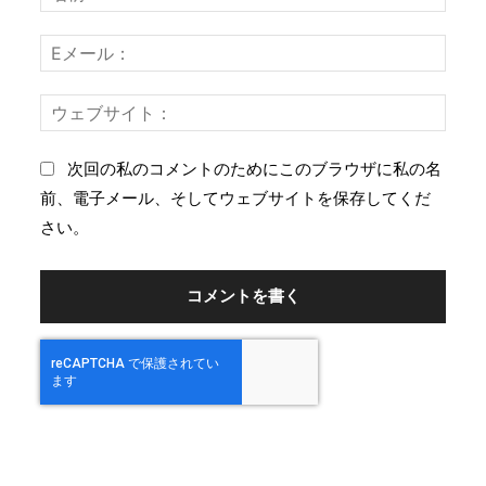
前
ン
：
E
ト
メ
：
ー
ウ
ル
ェ
：
ブ
次回の私のコメントのためにこのブラウザに私の名
サ
前、電子メール、そしてウェブサイトを保存してくだ
イ
さい。
ト
：