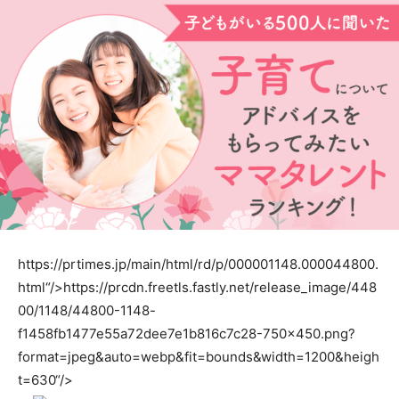
https://prtimes.jp/main/html/rd/p/000001148.000044800.
html“/>
https://prcdn.freetls.fastly.net/release_image/448
00/1148/44800-1148-
f1458fb1477e55a72dee7e1b816c7c28-750×450.png?
format=jpeg&auto=webp&fit=bounds&width=1200&heigh
t=630“/>