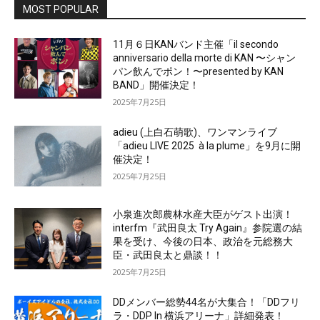
MOST POPULAR
11月６日KANバンド主催「il secondo
anniversario della morte di KAN 〜シャン
パン飲んでポン！〜presented by KAN
BAND」開催決定！
2025年7月25日
adieu (上白石萌歌)、ワンマンライブ
「adieu LIVE 2025 à la plume」を9月に開
催決定！
2025年7月25日
小泉進次郎農林水産大臣がゲスト出演！
interfm『武田良太 Try Again』参院選の結
果を受け、今後の日本、政治を元総務大
臣・武田良太と鼎談！！
2025年7月25日
DDメンバー総勢44名が大集合！「DDフリ
ラ・DDP In 横浜アリーナ」詳細発表！