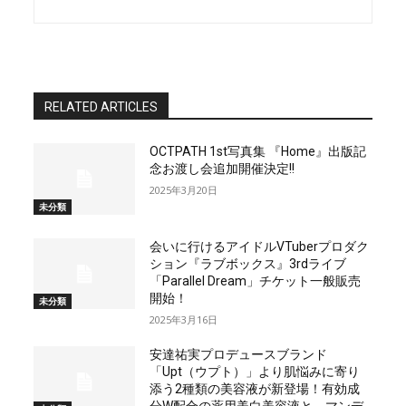
RELATED ARTICLES
OCTPATH 1st写真集 『Home』出版記
念お渡し会追加開催決定!!
2025年3月20日
未分類
会いに行けるアイドルVTuberプロダク
ション『ラブボックス』3rdライブ
「Parallel Dream」チケット一般販売
開始！
未分類
2025年3月16日
安達祐実プロデュースブランド
「Upt（ウプト）」より肌悩みに寄り
添う2種類の美容液が新登場！有効成
分W配合の薬用美白美容液と、マンデ